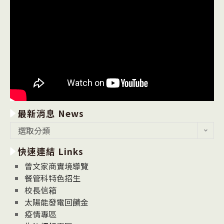
最新消息 News
最
選取分類
新
快速連結 Links
消
息
曾文家商實境導覽
News
餐管科特色招生
校長信箱
太陽能發電回饋金
疫情專區