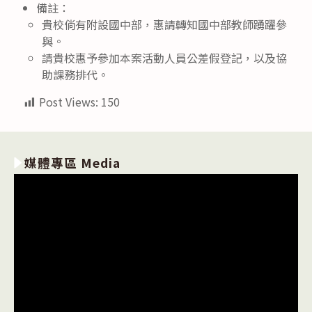
備註：
貴校倘有附設國中部，惠請轉知國中部教師踴躍參
與。
請貴校惠予參加本案活動人員公差假登記，以及協
助課務排代。
Post Views:
150
媒體專區 Media