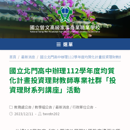
跳
轉
至
主
要
內
選單
容
首頁
/
最新消息
/
國立北門高中辦理112學年度均質化計畫投資理財教師專
國立北門高中辦理112學年度均質
化計畫投資理財教師專業社群「投
資理財系列講座」活動
Post
教務處公告
/
教學組公告
/
最新消息
/
行政單位公告
category:
Post
Post
2023/12/11
twvstn202
published:
author: