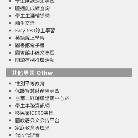
學生匯款通知專區
體適能成績查詢
學生生涯輔導網
師生交流
Easy test線上學習
英語線上學習
圖書館電子書
圖書館小論文專區
閱讀存摺推廣活動
其他專區 Other
性別平等教育
保護智慧財產權專區
台南二區輔導諮商中心※
學生事務資訊網
移民署ICERD專區
國教署公文公告平台
家庭教育專區※
代收代辦費