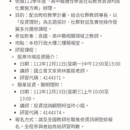
依據112學年度「高中職適性學習社區教育資源均質
化實施方案」辦理。
目的：配合跨校教學計畫，結合社群教師專長，以
「投資理財」為主題探討、社群對話及實地操作發
展多元選修課程。
參加對象：各國、高中職相關領域之教師。
地點：本校行政大樓三樓簡報室。
研習課程：
股票巿場投資簡介：
日期：112年12月11日(星期一)中午12:00至15:00
講師：國立曾文家商林震銘老師。
研習代碼：4144371。
簡單投資、聰明理財：
日期：112年12月13日(星期三)上午10:00至
13:00。
講師：投資諮詢顧問柯佳玲小姐。
研習代碼：4144374。
報名方式：請至全國教師在職進修資訊網登錄報
名，全程參與者始核給研習時數。