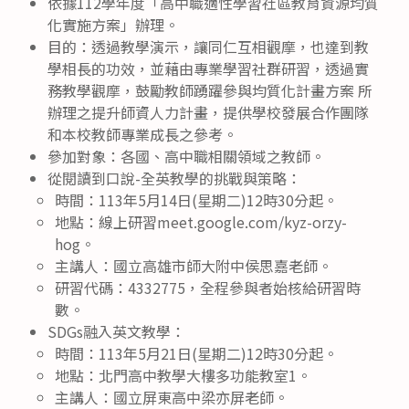
依據112學年度「高中職適性學習社區教育資源均質
化實施方案」辦理。
目的：透過教學演示，讓同仁互相觀摩，也達到教
學相長的功效，並藉由專業學習社群研習，透過實
務教學觀摩，鼓勵教師踴躍參與均質化計畫方案 所
辦理之提升師資人力計畫，提供學校發展合作團隊
和本校教師專業成長之參考。
參加對象：各國、高中職相關領域之教師。
從閱讀到口說-全英教學的挑戰與策略：
時間：113年5月14日(星期二)12時30分起。
地點：線上研習meet.google.com/kyz-orzy-
hog。
主講人：國立高雄市師大附中侯思嘉老師。
研習代碼：4332775，全程參與者始核給研習時
數。
SDGs融入英文教學：
時間：113年5月21日(星期二)12時30分起。
地點：北門高中教學大樓多功能教室1。
主講人：國立屏東高中梁亦屏老師。