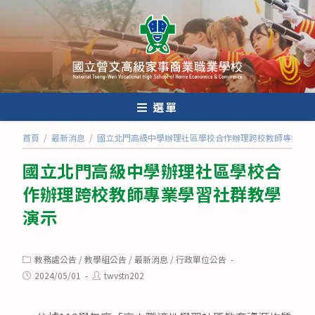
跳
轉
至
主
要
內
選單
容
首頁
/
最新消息
/
國立北門高級中學辦理社區學校合作辦理跨校教師專業學
國立北門高級中學辦理社區學校合
作辦理跨校教師專業學習社群教學
演示
Post
教務處公告
/
教學組公告
/
最新消息
/
行政單位公告
category:
Post
Post
2024/05/01
twvstn202
published:
author: