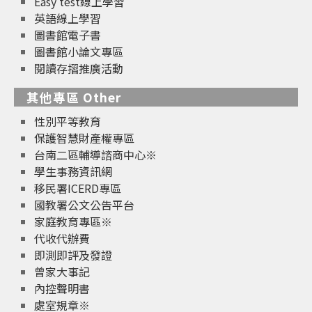
Easy test線上學習
英語線上學習
圖書館電子書
圖書館小論文專區
閱讀存摺推廣活動
其他專區 Other
性別平等教育
保護智慧財產權專區
台南二區輔導諮商中心※
學生事務資訊網
移民署ICERD專區
國教署公文公告平台
家庭教育專區※
代收代辦費
即測即評及發證
曾家大事記
內控聲明書
處室規章※