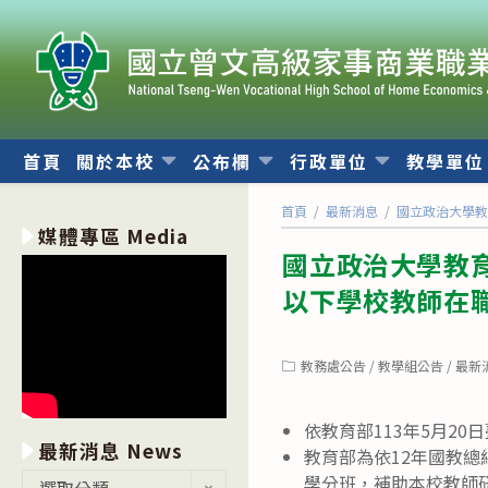
跳
轉
至
主
要
內
首頁
關於本校
公布欄
行政單位
教學單
容
首頁
/
最新消息
/
國立政治大學教
媒體專區 Media
國立政治大學教育
以下學校教師在
Post
教務處公告
/
教學組公告
/
最新
category:
依教育部113年5月20日
最新消息 News
教育部為依12年國教
最
學分班，補助本校教師
選取分類