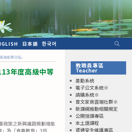
NGLISH
日本語
한국어
長增能學分班｣
教職員專區
13年度高級中等
Teacher
差勤系統
電子公文系統※
請購系統※
曾文家商雲端社群※
新課綱推動相關規定
公開授課專區
本土語課程
重要政策之新興議題規劃增能
資通安全維護專區
育」及「食農教育」3班