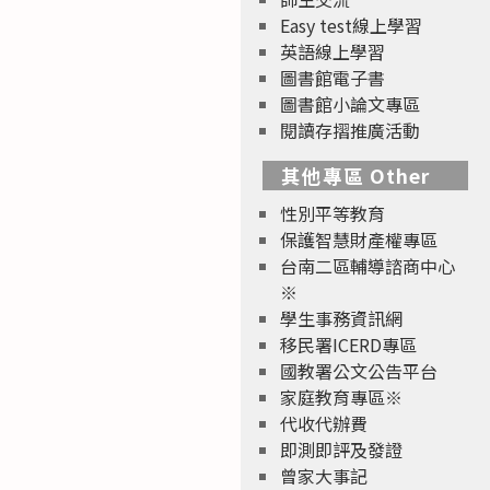
Easy test線上學習
英語線上學習
圖書館電子書
圖書館小論文專區
閱讀存摺推廣活動
其他專區 Other
性別平等教育
保護智慧財產權專區
台南二區輔導諮商中心
※
學生事務資訊網
移民署ICERD專區
國教署公文公告平台
家庭教育專區※
代收代辦費
即測即評及發證
曾家大事記