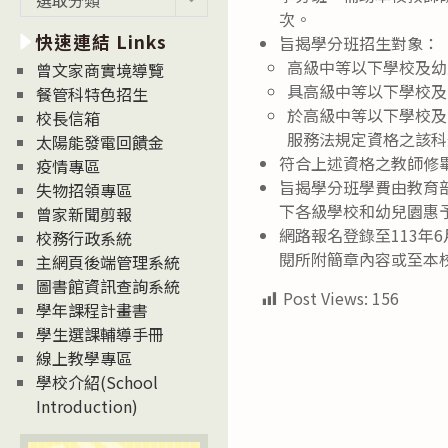
新
次。
快速連結 Links
消
旨揭學分班招生對象：
息
高級中等以下學校及幼
曾文家商實境導覽
News
具高級中等以下學校及
餐管科特色招生
於高級中等以下學校及
校長信箱
服務法規定資格之該科
太陽能發電回饋金
符合上述資格之教師修
疫情專區
旨揭學分班學費由教育
失物招領專區
下各級學校和幼兒園惠
曾家新聞剪報
網路報名登錄至113年6月2
校務行政系統
閱所附簡章內容或至本校
主網頁後端管理系統
圖書館資訊查詢系統
Post Views:
156
學年課程計畫書
學生選課輔導手冊
線上教學專區
學校介紹(School
Introduction)