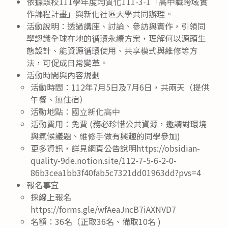
依據該校111學年度均質化111-3-1「高中職跨域實
作課程計畫」與新化社區大學共同辦理。
活動說明：透過講座、討論、參訪與實作，引領同
學認識全球在地的循環永續方案，理解何以源頭生
態設計、能資源循環使用、共享模式與維修等方
法，可促成日常變革。
活動時間與內容規劃
活動時間：112年7月5日及7月6日，共兩天（提供
午餐、無住宿）
活動地點：國立新化高中
活動費用：免費 (務必珍惜公共資源，邀請對環境
與氣候議題、維修手做有興趣的同學參加)
更多資訊，詳見網頁公告說明https://obsidian-
quality-9de.notion.site/112-7-5-6-2-0-
86b3cea1bb3f40fab5c7321dd01963dd?pvs=4
報名事宜
採線上報名
https://forms.gle/wfAeaJncB7iAXNVD7
名額：36名（正取36名、備取10名 )