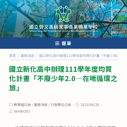
跳
轉
至
主
要
內
選單
容
首頁
/
最新消息
/
國立新化高中辦理111學年度均質化計畫「不廢少年2.0—
國立新化高中辦理111學年度均質
化計畫「不廢少年2.0—在地循環之
旅」
Post
Post
教學組公告
/
最新消息
/
行政單位公告
2023/06/20
category:
published:
Post
twvstn202
author: