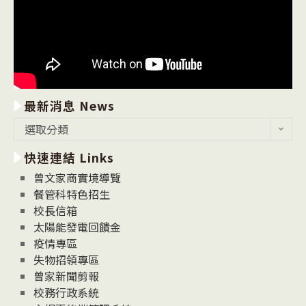
最新消息 News
最
選取分類
新
快速連結 Links
消
息
曾文家商實境導覽
News
餐管科特色招生
校長信箱
太陽能發電回饋金
疫情專區
失物招領專區
曾家新聞剪報
校務行政系統