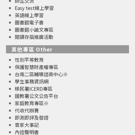
師生交流
Easy test線上學習
英語線上學習
圖書館電子書
圖書館小論文專區
閱讀存摺推廣活動
其他專區 Other
性別平等教育
保護智慧財產權專區
台南二區輔導諮商中心※
學生事務資訊網
移民署ICERD專區
國教署公文公告平台
家庭教育專區※
代收代辦費
即測即評及發證
曾家大事記
內控聲明書