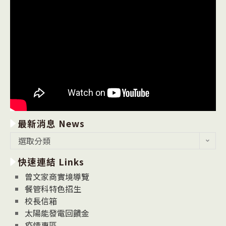
最新消息 News
最
選取分類
新
快速連結 Links
消
息
曾文家商實境導覽
News
餐管科特色招生
校長信箱
太陽能發電回饋金
疫情專區