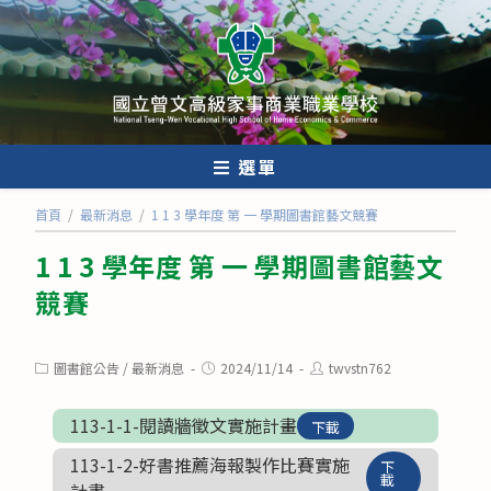
跳
轉
至
主
要
內
選單
容
首頁
/
最新消息
/
1 1 3 學年度 第 一 學期圖書館藝文競賽
1 1 3 學年度 第 一 學期圖書館藝文
競賽
Post
Post
Post
圖書館公告
/
最新消息
2024/11/14
twvstn762
category:
published:
author:
113-1-1-閱讀牆徵文實施計畫
下載
113-1-2-好書推薦海報製作比賽實施
下
載