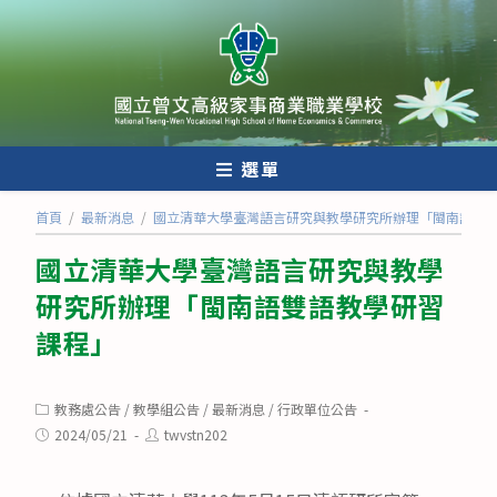
跳
轉
至
主
要
內
選單
容
首頁
/
最新消息
/
國立清華大學臺灣語言研究與教學研究所辦理「閩南語雙
國立清華大學臺灣語言研究與教學
研究所辦理「閩南語雙語教學研習
課程」
Post
教務處公告
/
教學組公告
/
最新消息
/
行政單位公告
category:
Post
Post
2024/05/21
twvstn202
published:
author: