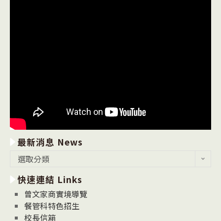
最新消息 News
最
選取分類
新
快速連結 Links
消
息
曾文家商實境導覽
News
餐管科特色招生
校長信箱