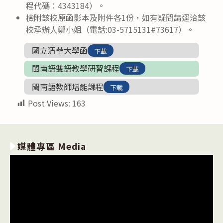
程代碼：4343184）。
檢附該校原函影本及附件各1份，如有疑問請逕洽該
校承辦人鄭小姐（電話:03-5715131#73617）。
國立清華大學函
下載
閩南語雙語教學研習課程
下載
閩南語教師增能課程
下載
Post Views:
163
媒體專區 Media