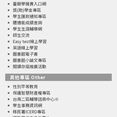
臺銀學雜費入口網
獎(助)學金專區
學生匯款通知專區
體適能成績查詢
學生生涯輔導網
師生交流
Easy test線上學習
英語線上學習
圖書館電子書
圖書館小論文專區
閱讀存摺推廣活動
其他專區 Other
性別平等教育
保護智慧財產權專區
台南二區輔導諮商中心※
學生事務資訊網
移民署ICERD專區