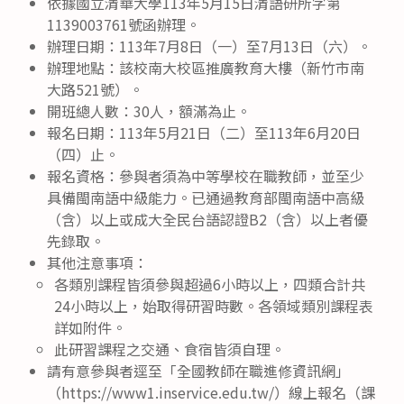
依據國立清華大學113年5月15日清語研所字第
1139003761號函辦理。
辦理日期：113年7月8日（一）至7月13日（六）。
辦理地點：該校南大校區推廣教育大樓（新竹市南
大路521號）。
開班總人數：30人，額滿為止。
報名日期：113年5月21日（二）至113年6月20日
（四）止。
報名資格：參與者須為中等學校在職教師，並至少
具備閩南語中級能力。已通過教育部閩南語中高級
（含）以上或成大全民台語認證B2（含）以上者優
先錄取。
其他注意事項：
各類別課程皆須參與超過6小時以上，四類合計共
24小時以上，始取得研習時數。各領域類別課程表
詳如附件。
此研習課程之交通、食宿皆須自理。
請有意參與者逕至「全國教師在職進修資訊網」
（https://www1.inservice.edu.tw/）線上報名（課