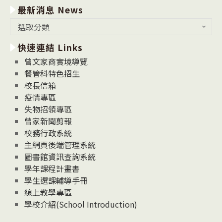
最新消息 News
最
選取分類
新
快速連結 Links
消
息
曾文家商實境導覽
News
餐管科特色招生
校長信箱
疫情專區
失物招領專區
曾家新聞剪報
校務行政系統
主網頁後端管理系統
圖書館資訊查詢系統
學年課程計畫書
學生選課輔導手冊
線上教學專區
學校介紹(School Introduction)