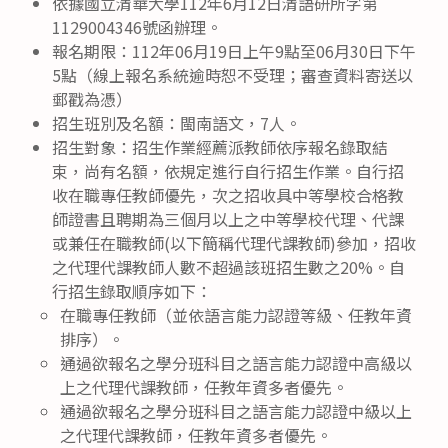
依據國立清華大學112年6月12日清語研所字第
1129004346號函辦理。
報名期限：112年06月19日上午9點至06月30日下午
5點（線上報名系統逾時恕不受理；審查資料寄送以
郵戳為憑）
招生班別及名額：閩南語文，7人。
招生對象：招生作業經薦派教師依序報名錄取結
束，尚有名額，依規定進行自行招生作業。自行招
收在職專任教師優先，次之招收具中等學校合格教
師證書且聘期為三個月以上之中等學校代理、代課
或兼任在職教師(以下簡稱代理代課教師)參加，招收
之代理代課教師人數不超過該班招生數之20%。自
行招生錄取順序如下：
在職專任教師（並依語言能力認證等級、任教年資
排序）。
通過欲報名之學分班科目之語言能力認證中高級以
上之代理代課教師，任教年資多者優先。
通過欲報名之學分班科目之語言能力認證中級以上
之代理代課教師，任教年資多者優先。