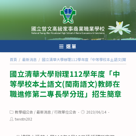
跳
轉
至
主
要
內
選單
容
首頁
/
最新消息
/
國立清華大學辦理112學年度「中等學校本土語文(閩南語
國立清華大學辦理112學年度「中
等學校本土語文(閩南語文)教師在
職進修第二專長學分班」招生簡章
Post
Post
教學組公告
/
最新消息
/
行政單位公告
2023/06/14
category:
published:
Post
twvstn202
author: