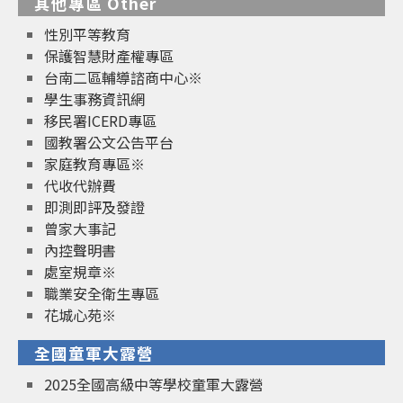
其他專區 Other
性別平等教育
保護智慧財產權專區
台南二區輔導諮商中心※
學生事務資訊網
移民署ICERD專區
國教署公文公告平台
家庭教育專區※
代收代辦費
即測即評及發證
曾家大事記
內控聲明書
處室規章※
職業安全衛生專區
花城心苑※
全國童軍大露營
2025全國高級中等學校童軍大露營