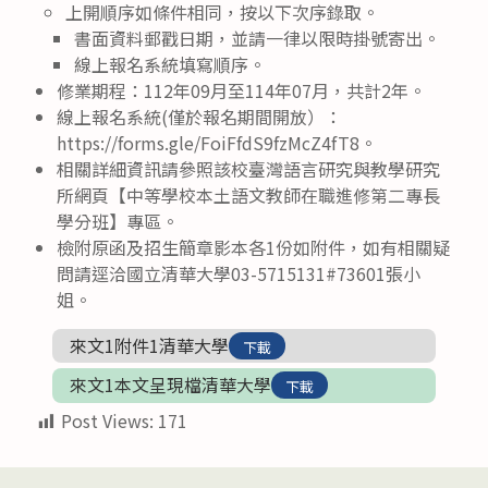
上開順序如條件相同，按以下次序錄取。
書面資料郵戳日期，並請一律以限時掛號寄出。
線上報名系統填寫順序。
修業期程：112年09月至114年07月，共計2年。
線上報名系統(僅於報名期間開放）：
https://forms.gle/FoiFfdS9fzMcZ4fT8。
相關詳細資訊請參照該校臺灣語言研究與教學研究
所網頁【中等學校本土語文教師在職進修第二專長
學分班】專區。
檢附原函及招生簡章影本各1份如附件，如有相關疑
問請逕洽國立清華大學03-5715131#73601張小
姐。
來文1附件1清華大學
下載
來文1本文呈現檔清華大學
下載
Post Views:
171