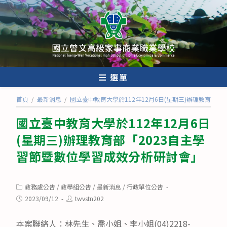
跳
轉
至
主
要
內
選單
容
首頁
/
最新消息
/
國立臺中教育大學於112年12月6日(星期三)辦理教育部
國立臺中教育大學於112年12月6日
(星期三)辦理教育部「2023自主學
習節暨數位學習成效分析研討會」
Post
教務處公告
/
教學組公告
/
最新消息
/
行政單位公告
category:
Post
Post
2023/09/12
twvstn202
published:
author:
本案聯絡人：林先生、喬小姐、李小姐(04)2218-