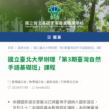
跳
轉
至
主
要
內
選單
容
首頁
/
最新消息
/
國立臺北大學辦理「第3期臺灣自然手語基礎班」課程
國立臺北大學辦理「第3期臺灣自然
手語基礎班」課程
Post
教務處公告
/
教學組公告
/
最新消息
/
行政單位公告
category:
Post
Post
2024/07/08
twvstn202
published:
author:
依據國家語言發展法已將臺灣手語納入國家語言，
並列入十二年國民基本教育部定課程，為因應臺灣