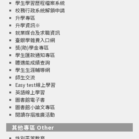
學生學習歷程檔案系統
校務行政系統解鎖申請
升學專區
升學資訊※
就業媒合及求職資訊
臺銀學雜費入口網
獎(助)學金專區
學生匯款通知專區
體適能成績查詢
學生生涯輔導網
師生交流
Easy test線上學習
英語線上學習
圖書館電子書
圖書館小論文專區
閱讀存摺推廣活動
其他專區 Other
性別平等教育