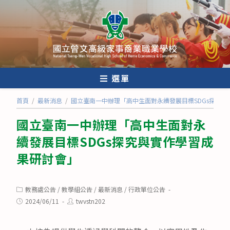
跳
轉
至
主
要
內
選單
容
首頁
/
最新消息
/
國立臺南一中辦理「高中生面對永續發展目標SDGs探究
國立臺南一中辦理「高中生面對永
續發展目標SDGs探究與實作學習成
果研討會」
Post
教務處公告
/
教學組公告
/
最新消息
/
行政單位公告
category:
Post
Post
2024/06/11
twvstn202
published:
author: