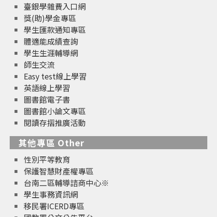
臺銀學雜費入口網
獎(助)學金專區
學生匯款通知專區
體適能成績查詢
學生生涯輔導網
師生交流
Easy test線上學習
英語線上學習
圖書館電子書
圖書館小論文專區
閱讀存摺推廣活動
其他專區 Other
性別平等教育
保護智慧財產權專區
台南二區輔導諮商中心※
學生事務資訊網
移民署ICERD專區