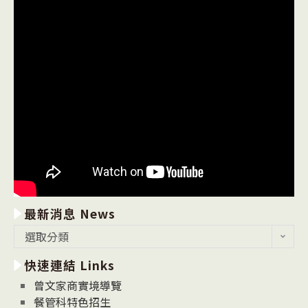
最新消息 News
最
選取分類
新
快速連結 Links
消
息
曾文家商實境導覽
News
餐管科特色招生