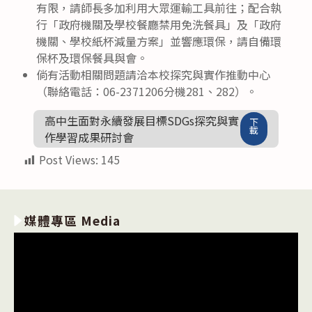
有限，請師長多加利用大眾運輸工具前往；配合執
行「政府機關及學校餐廳禁用免洗餐具」及「政府
機關、學校紙杯減量方案」並響應環保，請自備環
保杯及環保餐具與會。
倘有活動相關問題請洽本校探究與實作推動中心
（聯絡電話：06-2371206分機281、282）。
高中生面對永續發展目標SDGs探究與實
下
載
作學習成果研討會
Post Views:
145
媒體專區 Media