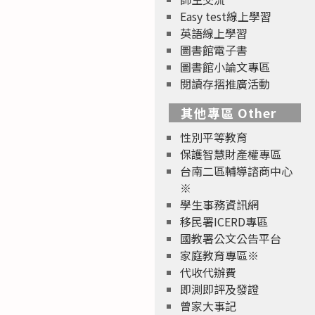
Easy test線上學習
英語線上學習
圖書館電子書
圖書館小論文專區
閱讀存摺推廣活動
其他專區 Other
性別平等教育
保護智慧財產權專區
台南二區輔導諮商中心
※
學生事務資訊網
移民署ICERD專區
國教署公文公告平台
家庭教育專區※
代收代辦費
即測即評及發證
曾家大事記