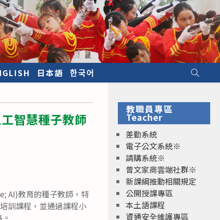
NGLISH
日本語
한국어
教職員專區
學人工智慧種子教師
Teacher
差勤系統
電子公文系統※
請購系統※
曾文家商雲端社群※
新課綱推動相關規定
公開授課專區
ce; AI)教育的種子教師，特
本土語課程
4次培訓課程，並通過課程小
資通安全維護專區
格。