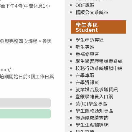
ODF專區
時至下午4時(中間休息1小
舊版公文系統※
學生專區
Student
學生申訴專區
參與完整四次課程。參與
新生專區
重補修專區
學生學習歷程檔案系統
校務行政系統解鎖申請
mer/。
升學專區
於培訓開始日前3個工作日與
升學資訊※
就業媒合及求職資訊
臺銀學雜費入口網
獎(助)學金專區
學生匯款通知專區
體適能成績查詢
學生生涯輔導網
師生交流