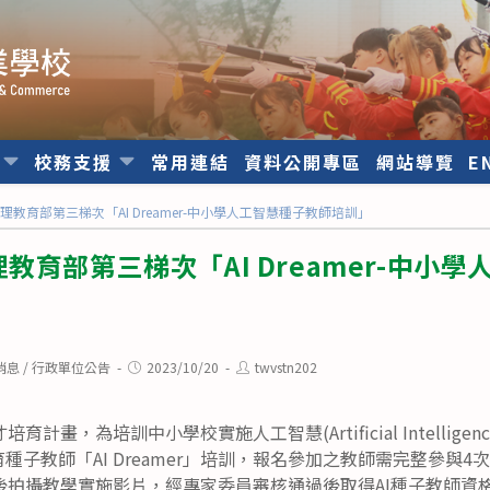
位
校務支援
常用連結
資料公開專區
網站導覽
E
教育部第三梯次「AI Dreamer-中小學人工智慧種子教師培訓」
教育部第三梯次「AI Dreamer-中小
Post
Post
消息
/
行政單位公告
2023/10/20
twvstn202
published:
author:
畫，為培訓中小學校實施人工智慧(Artificial Intelligen
育種子教師「AI Dreamer」培訓，報名參加之教師需完整參與
後拍攝教學實施影片，經專家委員審核通過後取得AI種子教師資