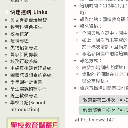
新
培訓時間：112年11月
快速連結 Links
消
時)。
息
報到地點：國家教育研究
曾文家商實境導覽
News
報名資格：
餐管科特色招生
全國公私立高中、國中
校長信箱
如上一梯次有未完成的
疫情專區
前一梯次培訓，且尚未
失物招領專區
報名參與高中階段培訓的
曾家新聞剪報
報名方式：
校務行政系統
請參加培訓的老師於112年1
主網頁後端管理系統
錄取的老師將在112
圖書館資訊查詢系統
辦公室聯繫。
學年課程計畫書
檢送旨揭培訓簡章如附
學生選課輔導手冊
線上教學專區
教育部第三梯次「AI-
學校介紹(School
Introduction)
教育部第三梯次「AI-
Post Views:
147