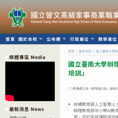
跳
轉
至
主
要
內
首頁
關於本校
公布欄
行政單位
教學單
容
首頁
/
最新消息
/
國立臺南大學辦理
媒體專區 Media
國立臺南大學辦理
培訓」
Post
教務處公告
/
教學組公告
/
最新
category:
依據教育部人工智慧人才培育計
最新消息 News
辦理教育部中小學AI教
最
測，且於完成課程培訓
選取分類