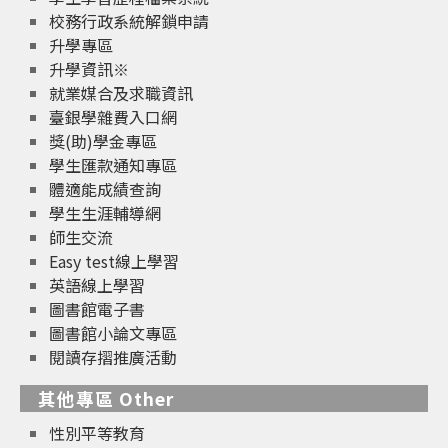
校務行政系統解鎖申請
升學專區
升學資訊※
就業媒合及求職資訊
臺銀學雜費入口網
獎(助)學金專區
學生匯款通知專區
體適能成績查詢
學生生涯輔導網
師生交流
Easy test線上學習
英語線上學習
圖書館電子書
圖書館小論文專區
閱讀存摺推廣活動
其他專區 Other
性別平等教育