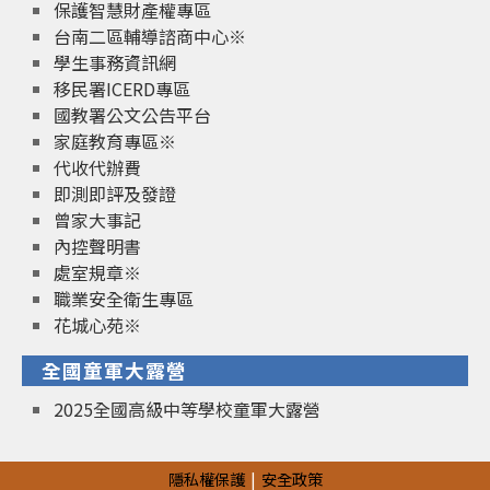
保護智慧財產權專區
台南二區輔導諮商中心※
學生事務資訊網
移民署ICERD專區
國教署公文公告平台
家庭教育專區※
代收代辦費
即測即評及發證
曾家大事記
內控聲明書
處室規章※
職業安全衛生專區
花城心苑※
全國童軍大露營
2025全國高級中等學校童軍大露營
隱私權保護
安全政策