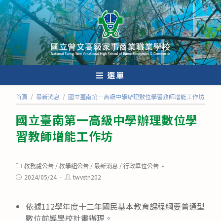
跳
轉
至
主
要
內
選單
容
首頁
/
最新消息
/
國立臺南第一高級中學辦理數位學習教師增能工作坊
國立臺南第一高級中學辦理數位學
習教師增能工作坊
Post
教務處公告
/
教學組公告
/
最新消息
/
行政單位公告
category:
Post
Post
2024/05/24
twvstn202
published:
author:
依據112學年度十二年國民基本教育課程綱要普通型
數位前導學校計畫辦理。