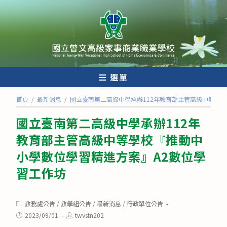
跳
轉
至
主
要
內
選單
容
首頁
/
最新消息
/
國立臺南第二高級中學承辦112年教育部主管高級中等學
國立臺南第二高級中學承辦112年
教育部主管高級中等學校『推動中
小學數位學習精進方案』A2數位學
習工作坊
Post
教務處公告
/
教學組公告
/
最新消息
/
行政單位公告
category:
Post
Post
2023/09/01
twvstn202
published:
author: