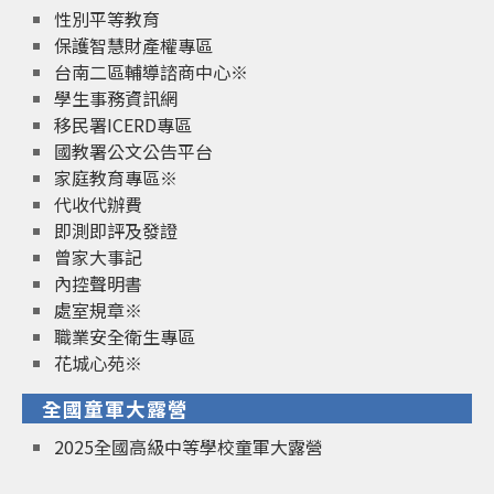
性別平等教育
保護智慧財產權專區
台南二區輔導諮商中心※
學生事務資訊網
移民署ICERD專區
國教署公文公告平台
家庭教育專區※
代收代辦費
即測即評及發證
曾家大事記
內控聲明書
處室規章※
職業安全衛生專區
花城心苑※
全國童軍大露營
2025全國高級中等學校童軍大露營