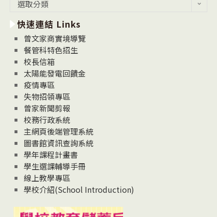
最
選取分類
新
快速連結 Links
消
息
曾文家商實境導覽
News
餐管科特色招生
校長信箱
太陽能發電回饋金
疫情專區
失物招領專區
曾家新聞剪報
校務行政系統
主網頁後端管理系統
圖書館資訊查詢系統
學年課程計畫書
學生選課輔導手冊
線上教學專區
學校介紹(School Introduction)