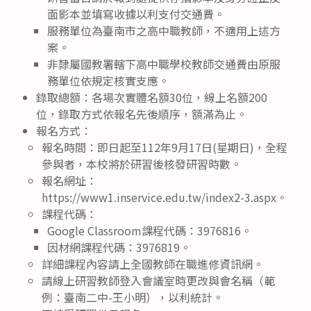
面影本並填寫收據以利支付交通費。
服務單位為臺南市之高中職教師，不適用上述方
案。
非隸屬國教署轄下高中職學校教師交通費由原服
務單位依規定核實支應。
錄取總額：各場次實體名額30位，線上名額200
位，錄取方式依報名先後順序，額滿為止。
報名方式：
報名時間：即日起至112年9月17日(星期日)，全程
參與者，本校將於研習後核發研習時數。
報名網址：
https://www1.inservice.edu.tw/index2-3.aspx。
課程代碼：
Google Classroom課程代碼：3976816。
因材網課程代碼：3976819。
詳細課程內容請上全國教師在職進修資訊網。
請線上研習教師登入會議室時更改與會名稱（範
例：臺南二中-王小明），以利統計。