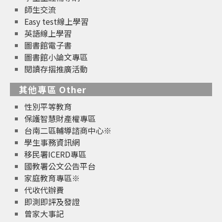
師生交流
Easy test線上學習
英語線上學習
圖書館電子書
圖書館小論文專區
閱讀存摺推廣活動
其他專區 Other
性別平等教育
保護智慧財產權專區
台南二區輔導諮商中心※
學生事務資訊網
移民署ICERD專區
國教署公文公告平台
家庭教育專區※
代收代辦費
即測即評及發證
曾家大事記