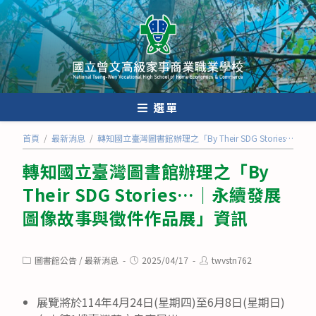
跳
轉
至
主
要
內
選單
容
首頁
/
最新消息
/
轉知國立臺灣圖書館辦理之「By Their SDG Storie
轉知國立臺灣圖書館辦理之「By
Their SDG Stories…｜永續發展
圖像故事與徵件作品展」資訊
Post
Post
Post
圖書館公告
/
最新消息
2025/04/17
twvstn762
category:
published:
author:
展覽將於114年4月24日(星期四)至6月8日(星期日)