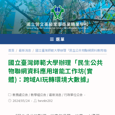
跳
轉
至
主
要
內
選單
容
首頁
/
最新消息
/
國立臺灣師範大學辦理「民生公共物聯網資料應用增能工作坊
國立臺灣師範大學辦理「民生公共
物聯網資料應用增能工作坊(實
體)：跨域AI玩轉環境大數據」
Post
教務處公告
/
教學組公告
/
最新消息
/
行政單位公告
category:
Post
Post
2024/05/24
twvstn202
published:
author: