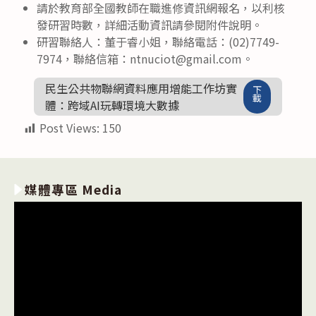
請於教育部全國教師在職進修資訊網報名，以利核
發研習時數，詳細活動資訊請參閱附件說明。
研習聯絡人：董于睿小姐，聯絡電話：(02)7749-
7974，聯絡信箱：ntnuciot@gmail.com。
民生公共物聯網資料應用增能工作坊實
下
載
體：跨域AI玩轉環境大數據
Post Views:
150
媒體專區 Media