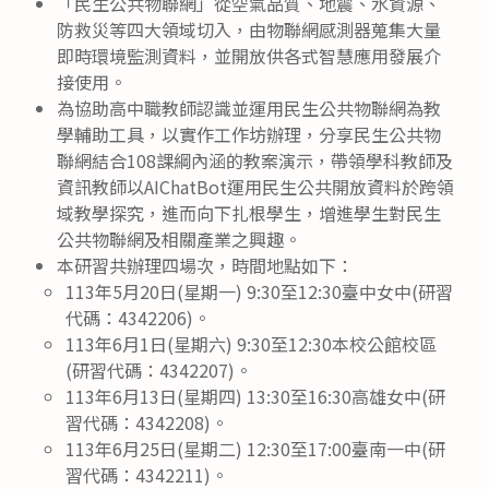
「民生公共物聯網」從空氣品質、地震、水資源、
防救災等四大領域切入，由物聯網感測器蒐集大量
即時環境監測資料，並開放供各式智慧應用發展介
接使用。
為協助高中職教師認識並運用民生公共物聯網為教
學輔助工具，以實作工作坊辦理，分享民生公共物
聯網結合108課綱內涵的教案演示，帶領學科教師及
資訊教師以AIChatBot運用民生公共開放資料於跨領
域教學探究，進而向下扎根學生，增進學生對民生
公共物聯網及相關產業之興趣。
本研習共辦理四場次，時間地點如下：
113年5月20日(星期一) 9:30至12:30臺中女中(研習
代碼：4342206)。
113年6月1日(星期六) 9:30至12:30本校公館校區
(研習代碼：4342207)。
113年6月13日(星期四) 13:30至16:30高雄女中(研
習代碼：4342208)。
113年6月25日(星期二) 12:30至17:00臺南一中(研
習代碼：4342211)。