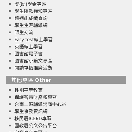
獎(助)學金專區
學生匯款通知專區
體適能成績查詢
學生生涯輔導網
師生交流
Easy test線上學習
英語線上學習
圖書館電子書
圖書館小論文專區
閱讀存摺推廣活動
其他專區 Other
性別平等教育
保護智慧財產權專區
台南二區輔導諮商中心※
學生事務資訊網
移民署ICERD專區
國教署公文公告平台