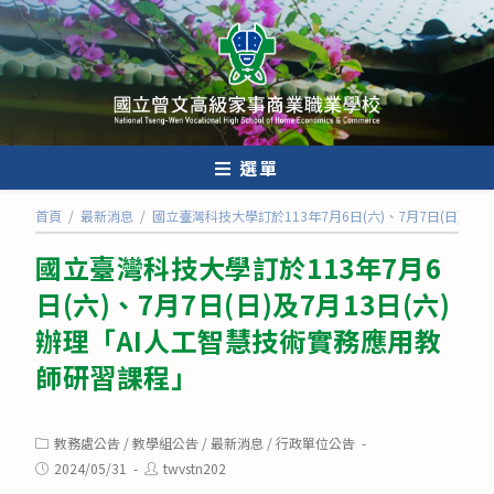
跳
轉
至
主
要
內
選單
容
首頁
/
最新消息
/
國立臺灣科技大學訂於113年7月6日(六)、7月7日(日)及
國立臺灣科技大學訂於113年7月6
日(六)、7月7日(日)及7月13日(六)
辦理「AI人工智慧技術實務應用教
師研習課程」
Post
教務處公告
/
教學組公告
/
最新消息
/
行政單位公告
category:
Post
Post
2024/05/31
twvstn202
published:
author: