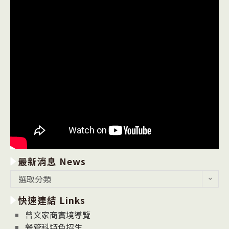
最新消息 News
最
選取分類
新
快速連結 Links
消
息
曾文家商實境導覽
News
餐管科特色招生