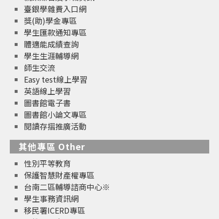
臺銀學雜費入口網
獎(助)學金專區
學生匯款通知專區
體適能成績查詢
學生生涯輔導網
師生交流
Easy test線上學習
英語線上學習
圖書館電子書
圖書館小論文專區
閱讀存摺推廣活動
其他專區 Other
性別平等教育
保護智慧財產權專區
台南二區輔導諮商中心※
學生事務資訊網
移民署ICERD專區