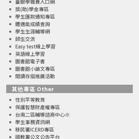
臺銀學雜費入口網
獎(助)學金專區
學生匯款通知專區
體適能成績查詢
學生生涯輔導網
師生交流
Easy test線上學習
英語線上學習
圖書館電子書
圖書館小論文專區
閱讀存摺推廣活動
其他專區 Other
性別平等教育
保護智慧財產權專區
台南二區輔導諮商中心※
學生事務資訊網
移民署ICERD專區
國教署公文公告平台