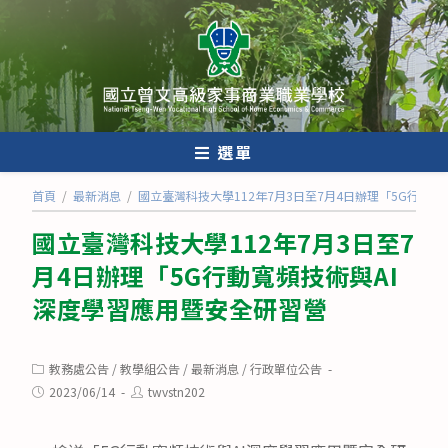
跳
轉
至
主
要
內
選單
容
首頁
/
最新消息
/
國立臺灣科技大學112年7月3日至7月4日辦理「5G行動
國立臺灣科技大學112年7月3日至7
月4日辦理「5G行動寬頻技術與AI
深度學習應用暨安全研習營
Post
教務處公告
/
教學組公告
/
最新消息
/
行政單位公告
category:
Post
Post
2023/06/14
twvstn202
published:
author: