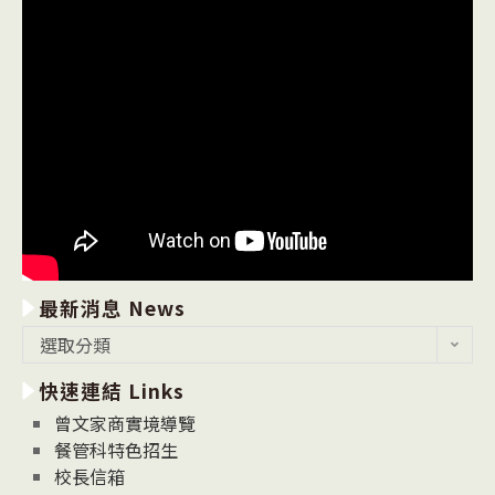
最新消息 News
最
選取分類
新
快速連結 Links
消
息
曾文家商實境導覽
News
餐管科特色招生
校長信箱