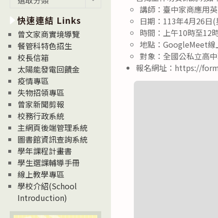
新
講師：臺中家商應
快速連結 Links
消
日期：113年4月26日
息
時間：上午10時至12時
曾文家商實境導覽
News
地點：GoogleMee
餐管科特色招生
對象：全國公私立高中
校長信箱
報名網址：https://forms
太陽能發電回饋金
疫情專區
失物招領專區
曾家新聞剪報
校務行政系統
主網頁後端管理系統
圖書館資訊查詢系統
學年課程計畫書
學生選課輔導手冊
線上教學專區
學校介紹(School
Introduction)