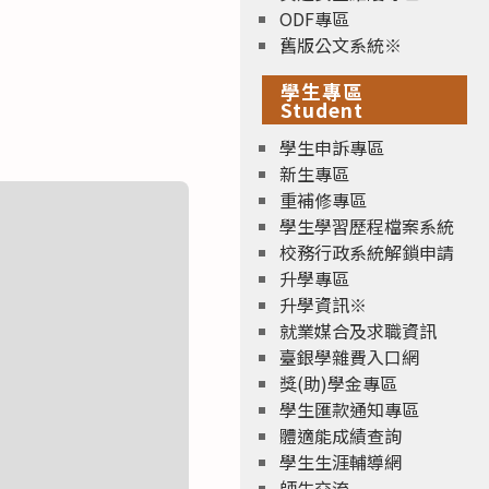
ODF專區
舊版公文系統※
學生專區
Student
學生申訴專區
新生專區
重補修專區
學生學習歷程檔案系統
校務行政系統解鎖申請
升學專區
升學資訊※
就業媒合及求職資訊
臺銀學雜費入口網
獎(助)學金專區
學生匯款通知專區
體適能成績查詢
學生生涯輔導網
師生交流