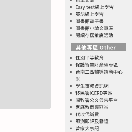
Easy test線上學習
英語線上學習
圖書館電子書
圖書館小論文專區
閱讀存摺推廣活動
其他專區 Other
性別平等教育
保護智慧財產權專區
台南二區輔導諮商中心
※
學生事務資訊網
移民署ICERD專區
國教署公文公告平台
家庭教育專區※
代收代辦費
即測即評及發證
曾家大事記