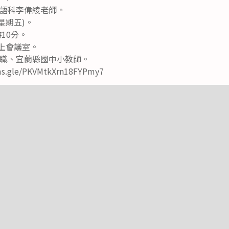
用英語科李偉綾老師。
(星期五)。
10分。
t線上會議室。
職、宜蘭縣國中小教師。
.gle/PKVMtkXrn18FYPmy7