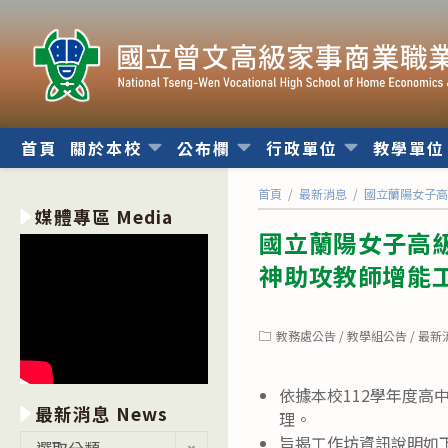
跳
轉
至
主
要
內
首頁
關於本校
公布欄
行政單位
教學單
容
首頁
/
最新消息
/
國立蘭陽女子高
媒體專區 Media
國立蘭陽女子高級中
神助攻教師增能
Post
教務處公告
/
教學組公告
/
最新
category:
依據本校112學年度高
最新消息 News
理。
最
旨揭工作坊資訊說明如
選取分類