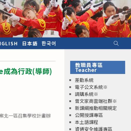
NGLISH
日本語
한국어
教職員專區
e成為行政(導師)
Teacher
差勤系統
電子公文系統※
請購系統※
曾文家商雲端社群※
新課綱推動相關規定
公開授課專區
方案北一區召集學校計畫辦
本土語課程
資通安全維護專區