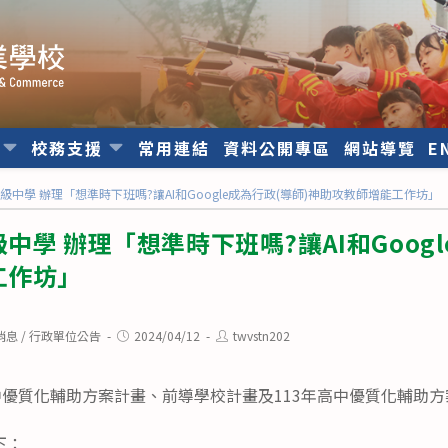
位
校務支援
常用連結
資料公開專區
網站導覽
E
級中學 辦理「想準時下班嗎?讓AI和Google成為行政(導師)神助攻教師增能工作坊」
學 辦理「想準時下班嗎?讓AI和Googl
工作坊」
Post
Post
消息
/
行政單位公告
2024/04/12
twvstn202
published:
author:
中優質化輔助方案計畫、前導學校計畫及113年高中優質化輔助
下：