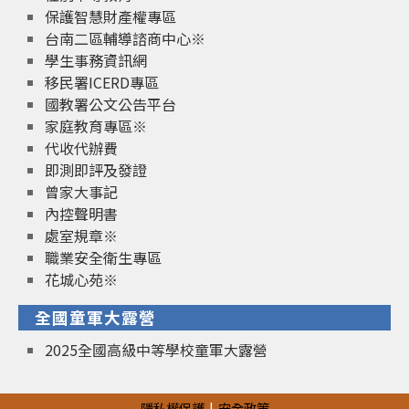
保護智慧財產權專區
台南二區輔導諮商中心※
學生事務資訊網
移民署ICERD專區
國教署公文公告平台
家庭教育專區※
代收代辦費
即測即評及發證
曾家大事記
內控聲明書
處室規章※
職業安全衛生專區
花城心苑※
全國童軍大露營
2025全國高級中等學校童軍大露營
隱私權保護
安全政策