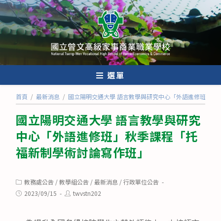
跳
轉
至
主
要
內
選單
容
首頁
/
最新消息
/
國立陽明交通大學 語言教學與研究中心「外語進修班」秋
國立陽明交通大學 語言教學與研究
中心「外語進修班」秋季課程「托
福新制學術討論寫作班」
Post
教務處公告
/
教學組公告
/
最新消息
/
行政單位公告
category:
Post
Post
2023/09/15
twvstn202
published:
author: