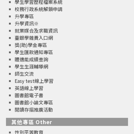
學生學習歷程檔案系統
校務行政系統解鎖申請
升學專區
升學資訊※
就業媒合及求職資訊
臺銀學雜費入口網
獎(助)學金專區
學生匯款通知專區
體適能成績查詢
學生生涯輔導網
師生交流
Easy test線上學習
英語線上學習
圖書館電子書
圖書館小論文專區
閱讀存摺推廣活動
其他專區 Other
性別平等教育