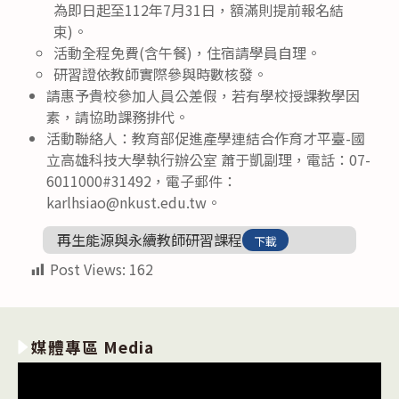
為即日起至112年7月31日，額滿則提前報名結
束)。
活動全程免費(含午餐)，住宿請學員自理。
研習證依教師實際參與時數核發。
請惠予貴校參加人員公差假，若有學校授課教學因
素，請協助課務排代。
活動聯絡人：教育部促進產學連結合作育才平臺-國
立高雄科技大學執行辦公室 蕭于凱副理，電話：07-
6011000#31492，電子郵件：
karlhsiao@nkust.edu.tw。
再生能源與永續教師研習課程
下載
Post Views:
162
媒體專區 Media