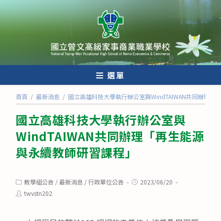
跳
轉
至
主
要
內
選單
容
首頁
/
最新消息
/
國立高雄科技大學執行辦公室與WindTAIWAN共同辦理
國立高雄科技大學執行辦公室與
WindTAIWAN共同辦理「再生能源
與永續教師研習課程」
Post
Post
教學組公告
/
最新消息
/
行政單位公告
2023/06/20
category:
published:
Post
twvstn202
author: