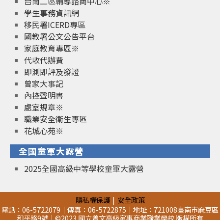
台南二區輔導諮商中心※
學生事務資訊網
移民署ICERD專區
國教署公文公告平台
家庭教育專區※
代收代辦費
即測即評及發證
曾家大事記
內控聲明書
處室規章※
職業安全衛生專區
花城心苑※
全國童軍大露營
2025全國高級中等學校童軍大露營
隱私權保護
安全政策
電話：06-5722079｜傳真：06-5722875｜地址：721008臺南市麻豆區
和平路9號｜©2023 國立曾文高級家事商業職業學校 版權所有