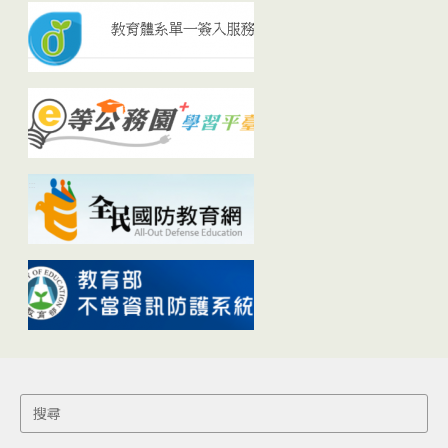
Search
for: