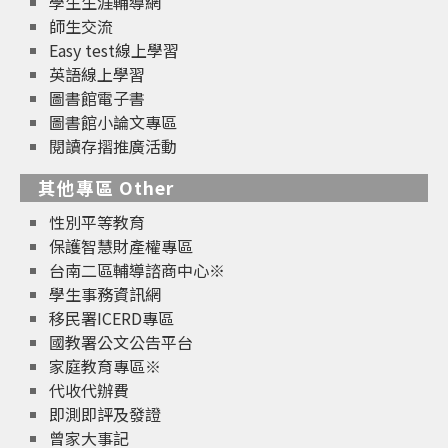
學生生涯輔導網
師生交流
Easy test線上學習
英語線上學習
圖書館電子書
圖書館小論文專區
閱讀存摺推廣活動
其他專區 Other
性別平等教育
保護智慧財產權專區
台南二區輔導諮商中心※
學生事務資訊網
移民署ICERD專區
國教署公文公告平台
家庭教育專區※
代收代辦費
即測即評及發證
曾家大事記