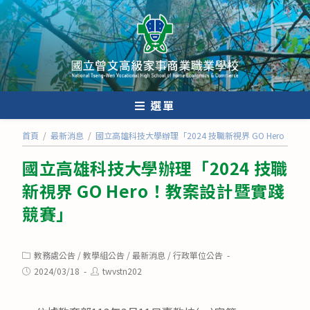
跳
轉
至
主
要
內
選單
容
首頁
/
最新消息
/
國立高雄科技大學辦理「2024 技職新視界 GO Hero！
國立高雄科技大學辦理「2024 技職
新視界 GO Hero！教案設計暨實踐
競賽」
Post
教務處公告
/
教學組公告
/
最新消息
/
行政單位公告
category:
Post
Post
2024/03/18
twvstn202
published:
author: