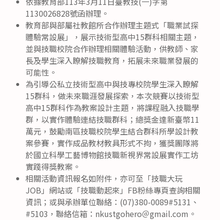
依據教育部113年3月11日臺教技(一)字第
1130026828號函辦理。
教育部與部屬社教館所合作辦理主題式「職業試探
體驗常設展」，展示技術型高中15群科相關主題，
並與技職校院合作辦理相關體驗活動，供教師、家
長及學生深入瞭解技職教育，拓展未來職業發展的
可能性。
為引導公私立技術型高中與技專校院學生深入瞭解
15群科，做未來職涯發展探索，本次競賽以技術型
高中15群科作為教案設計主題，將課程融入技職學
群，以實作體驗連結技職群科；總獎金達新臺幣11
萬元，鼓勵南區技職校院學生結合群科所學設計教
案參賽，實作成品教材教具形式不拘，獲獎團隊將
於國立科學工藝博物館技職新視界常設展實作工坊
實踐得獎教案。
相關活動資訊報名如附件，亦可至「技職大玩
JOB」網站或「技職動起來」FB粉絲專頁查詢相關
資訊；或與承辦單位聯絡：(07)380-0089#5131、
#5103，聯絡信箱：nkustgohero＠gmail.com。