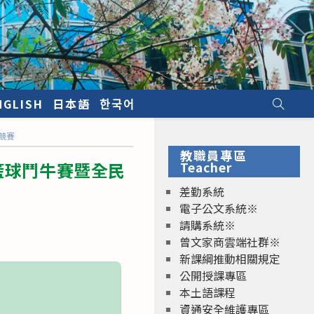
NGLISH
日本語
한국어
競賽
教職員專區
籃球鬥牛賽暨全民
Teacher
差勤系統
電子公文系統※
請購系統※
曾文家商雲端社群※
新課綱推動相關規定
公開授課專區
本土語課程
資通安全維護專區