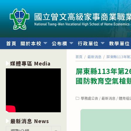
跳
轉
至
主
要
內
首頁
關於本校
公布欄
行政單位
教學單
容
首頁
/
最新消息
/
屏東縣113年
媒體專區 Media
屏東縣113年第
國防教育空氣槍
Post
學務處公告
/
最新消息
/
體育組
category:
最新消息 News
最
選取分類