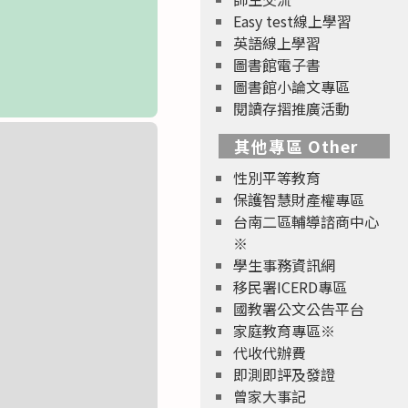
Easy test線上學習
英語線上學習
圖書館電子書
圖書館小論文專區
閱讀存摺推廣活動
其他專區 Other
性別平等教育
保護智慧財產權專區
台南二區輔導諮商中心
※
學生事務資訊網
移民署ICERD專區
國教署公文公告平台
家庭教育專區※
代收代辦費
即測即評及發證
曾家大事記