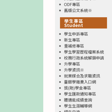
ODF專區
舊版公文系統※
學生專區
Student
學生申訴專區
新生專區
重補修專區
學生學習歷程檔案系統
校務行政系統解鎖申請
升學專區
升學資訊※
就業媒合及求職資訊
臺銀學雜費入口網
獎(助)學金專區
學生匯款通知專區
體適能成績查詢
學生生涯輔導網
師生交流