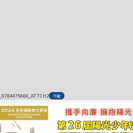
_0784479A00_ATTCH2
下載