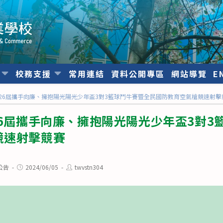
位
校務支援
常用連結
資料公開專區
網站導覽
E
第26屆攜手向廉、擁抱陽光陽光少年盃3對3籃球鬥牛賽暨全民國防教育空氣槍競速射擊
26屆攜手向廉、擁抱陽光陽光少年盃3對3
競速射擊競賽
Post
Post
公告
2024/06/05
twvstn304
published:
author: