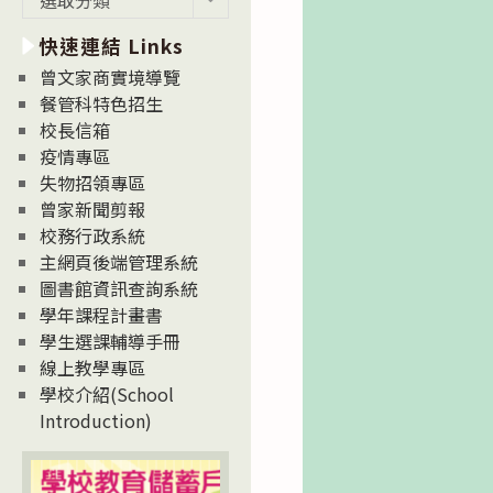
新
快速連結 Links
消
息
曾文家商實境導覽
News
餐管科特色招生
校長信箱
疫情專區
失物招領專區
曾家新聞剪報
校務行政系統
主網頁後端管理系統
圖書館資訊查詢系統
學年課程計畫書
學生選課輔導手冊
線上教學專區
學校介紹(School
Introduction)