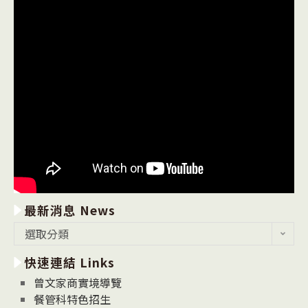
最新消息 News
最
選取分類
新
快速連結 Links
消
息
曾文家商實境導覽
News
餐管科特色招生