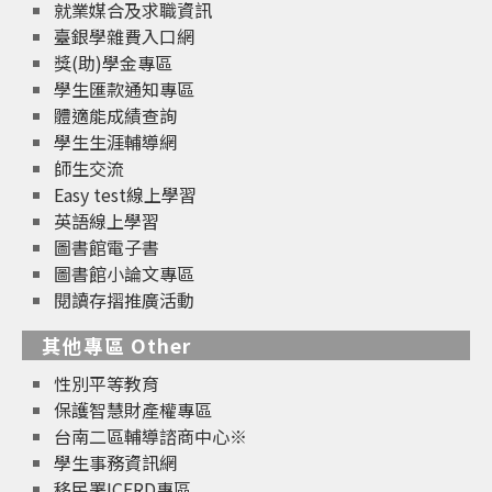
就業媒合及求職資訊
臺銀學雜費入口網
獎(助)學金專區
學生匯款通知專區
體適能成績查詢
學生生涯輔導網
師生交流
Easy test線上學習
英語線上學習
圖書館電子書
圖書館小論文專區
閱讀存摺推廣活動
其他專區 Other
性別平等教育
保護智慧財產權專區
台南二區輔導諮商中心※
學生事務資訊網
移民署ICERD專區