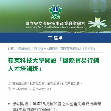
跳
轉
至
主
要
內
選單
容
首頁
/
最新消息
/
嶺東科技大學開設「國際貿易行銷人才培訓班」
嶺東科技大學開設「國際貿易行銷
人才培訓班」
Post
實習處公告
/
就業組公告
/
最新消息
/
行政單位公告
category:
Post
Post
2024/09/03
twvstn603
published:
author:
參訓對象：年滿15歲至29歲之本國籍失業或待業青
年(不含日間部在學學生)。