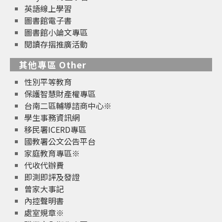
英語線上學習
圖書館電子書
圖書館小論文專區
閱讀存摺推廣活動
其他專區 Other
性別平等教育
保護智慧財產權專區
台南二區輔導諮商中心※
學生事務資訊網
移民署ICERD專區
國教署公文公告平台
家庭教育專區※
代收代辦費
即測即評及發證
曾家大事記
內控聲明書
處室規章※