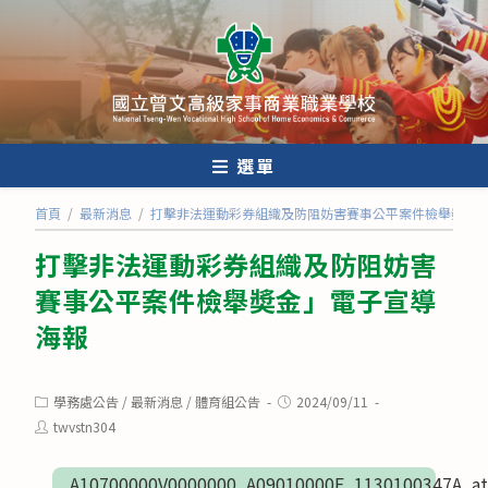
跳
轉
至
主
要
內
選單
容
首頁
/
最新消息
/
打擊非法運動彩券組織及防阻妨害賽事公平案件檢舉奬金
打擊非法運動彩券組織及防阻妨害
賽事公平案件檢舉奬金」電子宣導
海報
Post
Post
學務處公告
/
最新消息
/
體育組公告
2024/09/11
category:
published:
Post
twvstn304
author:
A10700000V0000000_A09010000E_1130100347A_at