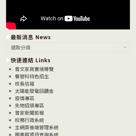
最新消息 News
最
選取分類
新
快速連結 Links
消
息
曾文家商實境導覽
News
餐管科特色招生
校長信箱
太陽能發電回饋金
疫情專區
失物招領專區
曾家新聞剪報
校務行政系統
主網頁後端管理系統
圖書館資訊查詢系統