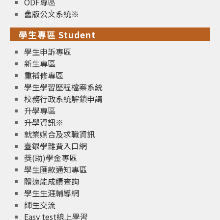
ODF專區
舊版公文系統※
學生專區 Student
學生申訴專區
新生專區
重補修專區
學生學習歷程檔案系統
校務行政系統解鎖申請
升學專區
升學資訊※
就業媒合及求職資訊
臺銀學雜費入口網
獎(助)學金專區
學生匯款通知專區
體適能成績查詢
學生生涯輔導網
師生交流
Easy test線上學習