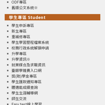
ODF專區
舊版公文系統※
學生專區 Student
學生申訴專區
新生專區
重補修專區
學生學習歷程檔案系統
校務行政系統解鎖申請
升學專區
升學資訊※
就業媒合及求職資訊
臺銀學雜費入口網
獎(助)學金專區
學生匯款通知專區
體適能成績查詢
學生生涯輔導網
師生交流
Easy test線上學習