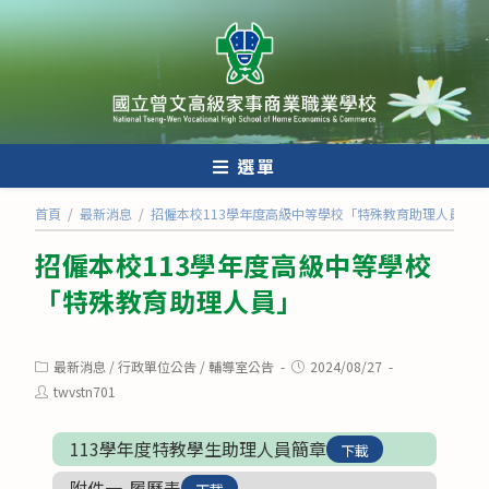
跳
轉
至
主
要
內
選單
容
首頁
/
最新消息
/
招僱本校113學年度高級中等學校「特殊教育助理人員」
招僱本校113學年度高級中等學校
「特殊教育助理人員」
Post
Post
最新消息
/
行政單位公告
/
輔導室公告
2024/08/27
category:
published:
Post
twvstn701
author:
113學年度特教學生助理人員簡章
下載
附件一-履歷表