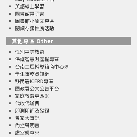
英語線上學習
圖書館電子書
圖書館小論文專區
閱讀存摺推廣活動
其他專區 Other
性別平等教育
保護智慧財產權專區
台南二區輔導諮商中心※
學生事務資訊網
移民署ICERD專區
國教署公文公告平台
家庭教育專區※
代收代辦費
即測即評及發證
曾家大事記
內控聲明書
處室規章※