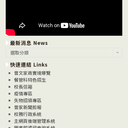
最新消息 News
最
選取分類
新
快速連結 Links
消
息
曾文家商實境導覽
News
餐管科特色招生
校長信箱
疫情專區
失物招領專區
曾家新聞剪報
校務行政系統
主網頁後端管理系統
圖書館資訊查詢系統