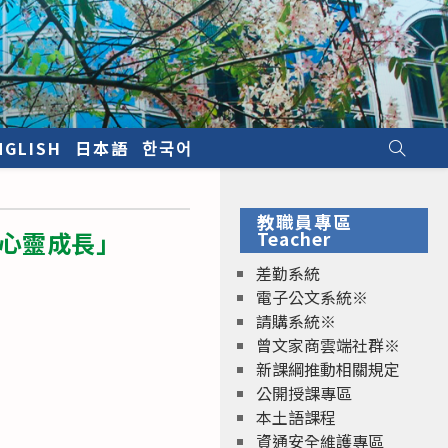
NGLISH
日本語
한국어
教職員專區
的心靈成長」
Teacher
差勤系統
電子公文系統※
請購系統※
曾文家商雲端社群※
新課綱推動相關規定
公開授課專區
本土語課程
資通安全維護專區