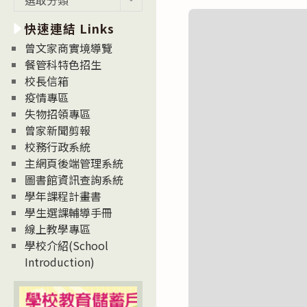
新
快速連結 Links
消
息
曾文家商實境導覽
News
餐管科特色招生
校長信箱
疫情專區
失物招領專區
曾家新聞剪報
校務行政系統
主網頁後端管理系統
圖書館資訊查詢系統
學年課程計畫書
學生選課輔導手冊
線上教學專區
學校介紹(School
Introduction)