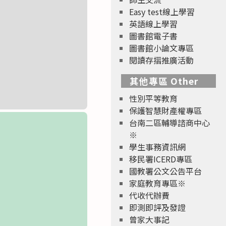
Easy test線上學習
英語線上學習
圖書館電子書
圖書館小論文專區
閱讀存摺推廣活動
其他專區 Other
性別平等教育
保護智慧財產權專區
台南二區輔導諮商中心
※
學生事務資訊網
移民署ICERD專區
國教署公文公告平台
家庭教育專區※
代收代辦費
即測即評及發證
曾家大事記