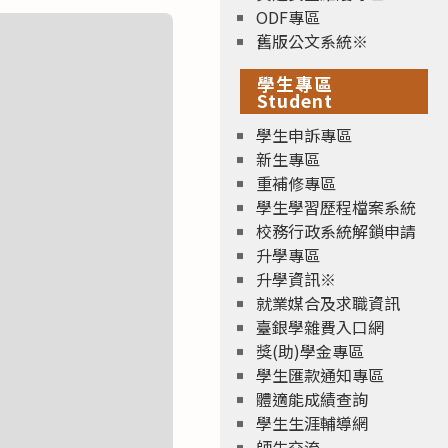
ODF專區
舊版公文系統※
學生專區
Student
學生申訴專區
新生專區
重補修專區
學生學習歷程檔案系統
校務行政系統解鎖申請
升學專區
升學資訊※
就業媒合及求職資訊
臺銀學雜費入口網
獎(助)學金專區
學生匯款通知專區
體適能成績查詢
學生生涯輔導網
師生交流