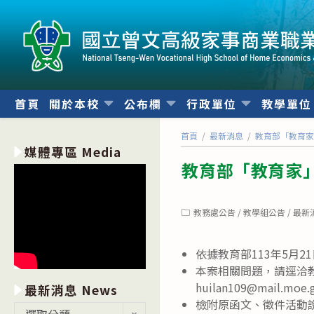
跳
轉
至
主
要
內
首頁
關於本校
公布欄
行政單位
教學單
容
首頁
/
最新消息
/
教育部「教育家
媒體專區 Media
教育部「教育家
Post
教務處公告
/
教學組公告
/
最新
category:
依據教育部113年5月21
本案相關問題，請逕洽教
huilan109@mail.moe
最新消息 News
檢附原函文、徵件活動
最
選取分類