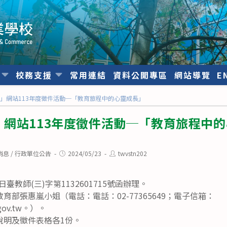
位
校務支援
常用連結
資料公開專區
網站導覽
E
」網站113年度徵件活動─「教育旅程中的心靈成長」
」網站113年度徵件活動─「教育旅程中
Post
Post
消息
/
行政單位公告
2024/05/23
twvstn202
published:
author:
日臺教師(三)字第1132601715號函辦理。
育部張惠嵐小姐（電話：電話：02-77365649；電子信箱：
.gov.tw。）。
說明及徵件表格各1份。