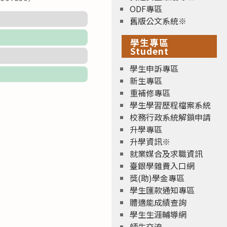
ODF專區
舊版公文系統※
學生專區
Student
學生申訴專區
新生專區
重補修專區
學生學習歷程檔案系統
校務行政系統解鎖申請
升學專區
升學資訊※
就業媒合及求職資訊
臺銀學雜費入口網
獎(助)學金專區
學生匯款通知專區
體適能成績查詢
學生生涯輔導網
師生交流