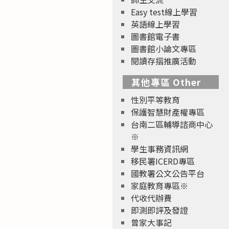
Easy test線上學習
英語線上學習
圖書館電子書
圖書館小論文專區
閱讀存摺推廣活動
其他專區 Other
性別平等教育
保護智慧財產權專區
台南二區輔導諮商中心
※
學生事務資訊網
移民署ICERD專區
國教署公文公告平台
家庭教育專區※
代收代辦費
即測即評及發證
曾家大事記