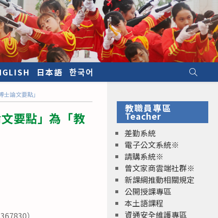
NGLISH
日本語
한국어
博士論文要點」
教職員專區
論文要點」為「教
Teacher
差勤系統
電子公文系統※
請購系統※
曾文家商雲端社群※
新課綱推動相關規定
公開授課專區
本土語課程
資通安全維護專區
7830）