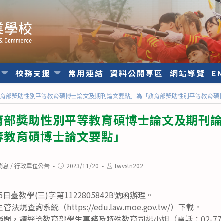
位
校務支援
常用連結
資料公開專區
網站導覽
E
教育部獎助性別平等教育碩博士論文及期刊論文要點」為「教育部獎助性別平等教育碩
育部獎助性別平等教育碩博士論文及期刊
等教育碩博士論文要點」
Post
Post
消息
/
行政單位公告
2023/11/20
twvstn202
published:
author:
5日臺教學(三)字第1122805842B號函辦理。
查詢系統（https://edu.law.moe.gov.tw/）下載。
問，請逕洽教育部學生事務及特殊教育司楊小姐（電話：02-7736