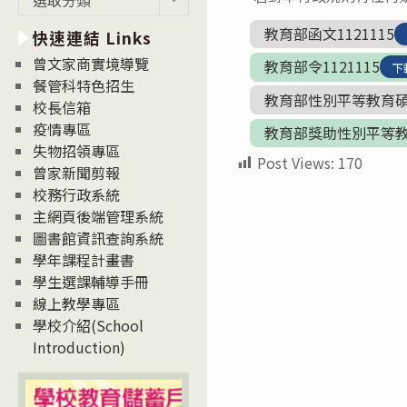
新
教育部函文1121115
快速連結 Links
消
息
曾文家商實境導覽
教育部令1121115
下
News
餐管科特色招生
教育部性別平等教育
校長信箱
疫情專區
教育部獎助性別平等
失物招領專區
Post Views:
170
曾家新聞剪報
校務行政系統
主網頁後端管理系統
圖書館資訊查詢系統
學年課程計畫書
學生選課輔導手冊
線上教學專區
學校介紹(School
Introduction)