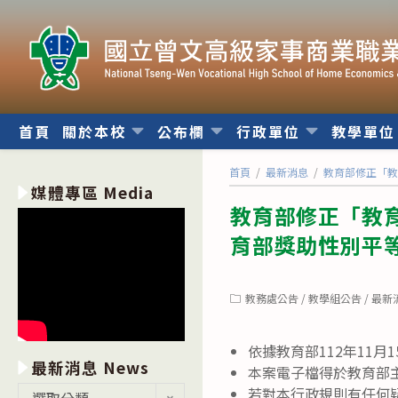
跳
轉
至
主
要
內
首頁
關於本校
公布欄
行政單位
教學單
容
首頁
/
最新消息
/
教育部修正「
媒體專區 Media
教育部修正「教
育部獎助性別平
Post
教務處公告
/
教學組公告
/
最新
category:
依據教育部112年11月1
最新消息 News
本案電子檔得於教育部主管法規
最
若對本行政規則有任何疑
選取分類