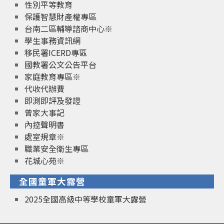
性別平等教育
保護智慧財產權專區
台南二區輔導諮商中心※
學生事務資訊網
移民署ICERD專區
國教署公文公告平台
家庭教育專區※
代收代辦費
即測即評及發證
曾家大事記
內控聲明書
處室規章※
職業安全衛生專區
花城心苑※
全國童軍大露營
2025全國高級中等學校童軍大露營