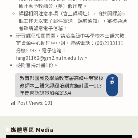
據此惠予教師公（差）假出席。
課程相關注意事項（含上課網址），將於開課前5
個工作天以電子郵件寄送「課前通知」，審核通過
者敬請留意電子信箱。
研習課程相關問題，請洽高級中等學校本土語文教
育資源中心助理林小姐，連絡電話：(06)2133111
分機5783，電子信箱：
fang01162@gm2.nutn.edu.tw。
檢附旨揭計畫1份。
教育部國民及學前教育署高級中等學校
下
載
教師本土語文認證培訓實施計畫─113
年閩南語認證加強班5月
Post Views:
191
媒體專區 Media