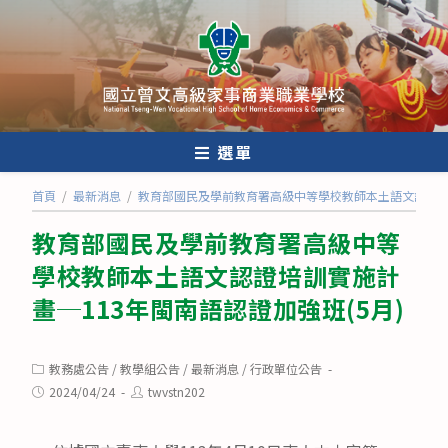
跳
轉
至
主
要
內
選單
容
首頁
/
最新消息
/
教育部國民及學前教育署高級中等學校教師本土語文認證培訓
教育部國民及學前教育署高級中等
學校教師本土語文認證培訓實施計
畫─113年閩南語認證加強班(5月)
Post
教務處公告
/
教學組公告
/
最新消息
/
行政單位公告
category:
Post
Post
2024/04/24
twvstn202
published:
author: