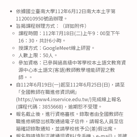
依據國立臺南大學112年6月12日南大本土字第
1120010950號函辦理。
旨揭課程辦理方式：（詳如附件）
課程時間：112年7月18日(二)上午9：00至下午
16：30，共計6小時。
授課方式：GoogleMeet線上研習。
人數上限：50人。
參加資格：已參與過高級中等學校本土語文教育資
源中心本土語文(客語)教師教學增能研習之教
師。。
自112年6月19日(一)起至112年6月25日(日)，請至
「全國教師在職進修資訊網」
(https://www4.inservice.edu.tw/)完成線上報名
(課程代碼：3855668)，逾期恕不受理。
報名截止後，進行資格審核。錄取者由全國教師在
職進修網發出核取通過電子信件，請報名人員至信
箱確認錄取通知，並請學校核予公(差)假出席。
報名時請填列正確通訊資料(含手機、e-mail)，並確