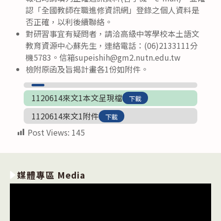
認「全國教師在職進修資訊網」登錄之個人資料是
否正確，以利後續聯絡。
對研習事宜有疑問者，請洽高級中等學校本土語文
教育資源中心蘇先生，連絡電話：(06)2133111分
機5783。信箱supeishih@gm2.nutn.edu.tw
檢附原函及旨揭計畫各1份如附件。
1120614來文1本文呈現檔
下載
1120614來文1附件
下載
Post Views:
145
媒體專區 Media