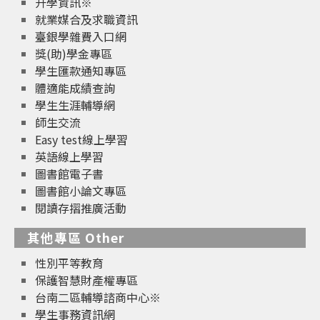
升學資訊※
就業媒合及求職資訊
臺銀學雜費入口網
獎(助)學金專區
學生匯款通知專區
體適能成績查詢
學生生涯輔導網
師生交流
Easy test線上學習
英語線上學習
圖書館電子書
圖書館小論文專區
閱讀存摺推廣活動
其他專區 Other
性別平等教育
保護智慧財產權專區
台南二區輔導諮商中心※
學生事務資訊網