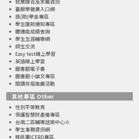
就業媒合及求職資訊
臺銀學雜費入口網
獎(助)學金專區
學生匯款通知專區
體適能成績查詢
學生生涯輔導網
師生交流
Easy test線上學習
英語線上學習
圖書館電子書
圖書館小論文專區
閱讀存摺推廣活動
其他專區 Other
性別平等教育
保護智慧財產權專區
台南二區輔導諮商中心※
學生事務資訊網
移民署ICERD專區