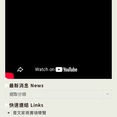
最新消息 News
最
選取分類
新
快速連結 Links
消
息
曾文家商實境導覽