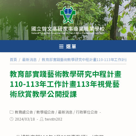
跳
轉
至
主
要
內
選單
容
首頁
/
最新消息
/
教育部實踐藝術教學研究中程計畫110-113年工作計畫1
教育部實踐藝術教學研究中程計畫
110-113年工作計畫113年視覺藝
術欣賞教學公開授課
Post
教務處公告
/
教學組公告
/
最新消息
/
行政單位公告
category:
Post
Post
2024/03/18
twvstn202
published:
author: