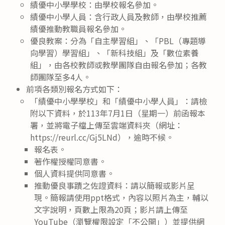
績優中小學學校：由學校報名參加。
績優中小學人員：含行政人員及教師，由學校推薦
績優推動教職員報名參加。
優良教案：分為「自主學習組」、「PBL（專題導
向學習）學習組」、「新科技組」及「數位素養
組」，由各校教師或教學團隊自由報名參加；各教
師團隊至多4人。
前項各類別報名方式如下：
「績優中小學學校」和「績優中小學人員」：請檢
附以下資料，於113年7月1日（星期一）前函報本
署，並將電子檔上傳至雲端資料夾（網址：
https://reurl.cc/Gj5LNd），逾時不候。
報名表。
著作權授權同意書。
個人資料提供同意書。
推動優良事蹟之佐證資料：請以簡報或影片呈
現。簡報請使用ppt格式，內容以照片為主，輔以
文字說明，頁數上限為20頁；影片請上傳至
YouTube（瀏覽權限設定「不公開」）並提供網