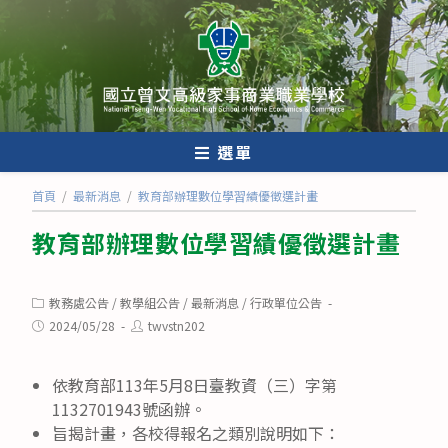
跳
轉
至
主
要
內
選單
容
首頁
/
最新消息
/
教育部辦理數位學習績優徵選計畫
教育部辦理數位學習績優徵選計畫
Post
教務處公告
/
教學組公告
/
最新消息
/
行政單位公告
category:
Post
Post
2024/05/28
twvstn202
published:
author:
依教育部113年5月8日臺教資（三）字第
1132701943號函辦。
旨揭計畫，各校得報名之類別說明如下：