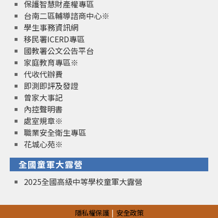
保護智慧財產權專區
台南二區輔導諮商中心※
學生事務資訊網
移民署ICERD專區
國教署公文公告平台
家庭教育專區※
代收代辦費
即測即評及發證
曾家大事記
內控聲明書
處室規章※
職業安全衛生專區
花城心苑※
全國童軍大露營
2025全國高級中等學校童軍大露營
隱私權保護
安全政策