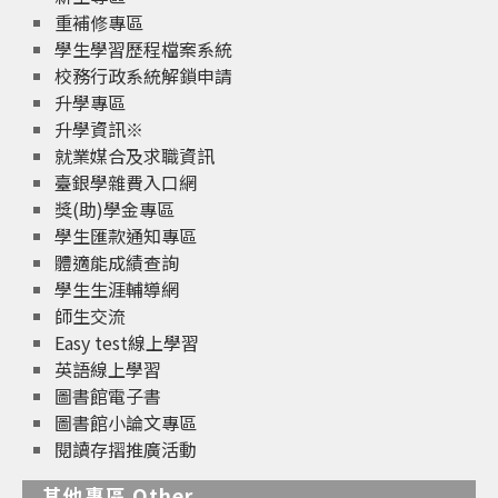
重補修專區
學生學習歷程檔案系統
校務行政系統解鎖申請
升學專區
升學資訊※
就業媒合及求職資訊
臺銀學雜費入口網
獎(助)學金專區
學生匯款通知專區
體適能成績查詢
學生生涯輔導網
師生交流
Easy test線上學習
英語線上學習
圖書館電子書
圖書館小論文專區
閱讀存摺推廣活動
其他專區 Other