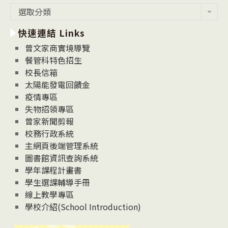
最
選取分類
新
快速連結 Links
消
息
曾文家商實境導覽
News
餐管科特色招生
校長信箱
太陽能發電回饋金
疫情專區
失物招領專區
曾家新聞剪報
校務行政系統
主網頁後端管理系統
圖書館資訊查詢系統
學年課程計畫書
學生選課輔導手冊
線上教學專區
學校介紹(School Introduction)