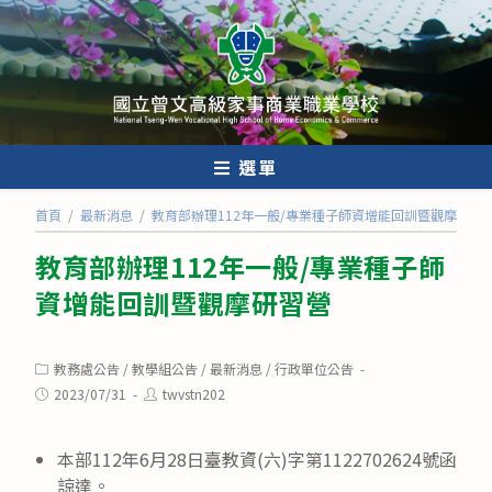
跳
轉
至
主
要
內
選單
容
首頁
/
最新消息
/
教育部辦理112年一般/專業種子師資增能回訓暨觀摩研習
教育部辦理112年一般/專業種子師
資增能回訓暨觀摩研習營
Post
教務處公告
/
教學組公告
/
最新消息
/
行政單位公告
category:
Post
Post
2023/07/31
twvstn202
published:
author:
本部112年6月28日臺教資(六)字第1122702624號函
諒達。