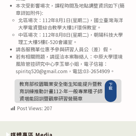
本次受影響場次，課程時間及地點調整資訊如下(簡
章詳如附件):
北區場次：112年8月1日(星期二)，國立臺灣海洋
大學電資暨綜合教學大樓1F環保教室。
中區場次：112年8月8日(星期二)，朝陽科技大學
理工大樓5樓E-520會議室。
請各服務單位惠予參與研習人員公（差）假。
若有相關問題，請逕洽本案聯絡人：中原大學環境
風險管控研究中心李玉華小姐，電子信箱：
spiritq520@gmail.com，電話:03-2654909。
教育部校園職業安全衛生知能提升暨教
下
載
育訓練推動計畫112-年一般專業種子師
資增能回訓暨觀摩研習營簡章
Post Views:
207
媒體專區 Media