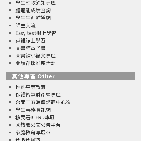
學生匯款通知專區
體適能成績查詢
學生生涯輔導網
師生交流
Easy test線上學習
英語線上學習
圖書館電子書
圖書館小論文專區
閱讀存摺推廣活動
其他專區 Other
性別平等教育
保護智慧財產權專區
台南二區輔導諮商中心※
學生事務資訊網
移民署ICERD專區
國教署公文公告平台
家庭教育專區※
代收代辦費