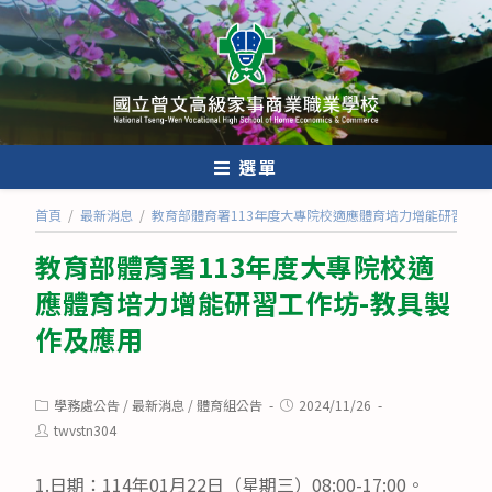
跳
轉
至
主
要
內
選單
容
首頁
/
最新消息
/
教育部體育署113年度大專院校適應體育培力增能研習工作
教育部體育署113年度大專院校適
應體育培力增能研習工作坊-教具製
作及應用
Post
Post
學務處公告
/
最新消息
/
體育組公告
2024/11/26
category:
published:
Post
twvstn304
author:
1.日期：114年01月22日（星期三）08:00-17:00。