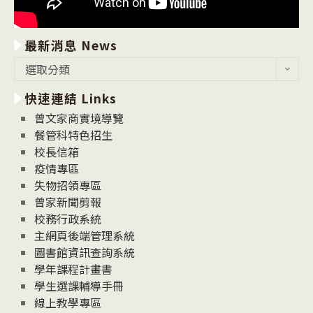
最新消息 News
最
選取分類
新
快速連結 Links
消
息
曾文家商實境導覽
News
餐管科特色招生
校長信箱
疫情專區
失物招領專區
曾家新聞剪報
校務行政系統
主網頁後端管理系統
圖書館資訊查詢系統
學年課程計畫書
學生選課輔導手冊
線上教學專區