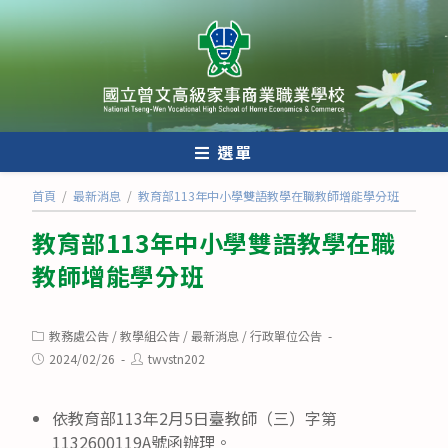
跳
轉
至
主
要
內
選單
容
首頁
/
最新消息
/
教育部113年中小學雙語教學在職教師增能學分班
教育部113年中小學雙語教學在職
教師增能學分班
Post
教務處公告
/
教學組公告
/
最新消息
/
行政單位公告
category:
Post
Post
2024/02/26
twvstn202
published:
author:
依教育部113年2月5日臺教師（三）字第
1132600119A號函辦理。