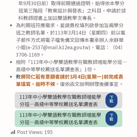
年9月30日前）取得前開通過證明，始得依本學分
班第三階段「教案設計與發表」之科目，申請於該
科教師證書上加註雙語教學次專長。
為利開班符應需求，爰請貴校填列欲參加旨揭學分
班之教師名單，於113年3月14日（星期四）前以電
子郵件方式將電子檔免備文回傳本署承辦人余靜華
小姐(e-2537@mail.k12ea.gov.tw)，電話：（04）
3706-1169。
檢附「113年中小學雙語教學在職教師增能學分班─
高級中等學校薦送名單調查表」1份。
教
師同仁若有意願者請於3月4日(星期一)前完成表
單填寫，逾時不候
。復依函文說明辦理後續事宜。
113年中小學雙語教學在職教師增能學
下
載
分班─高級中等學校薦送名單調查表
113年中小學雙語教學在職教師增能學
下
載
分班─高級中等學校薦送名單調查表
Post Views:
195