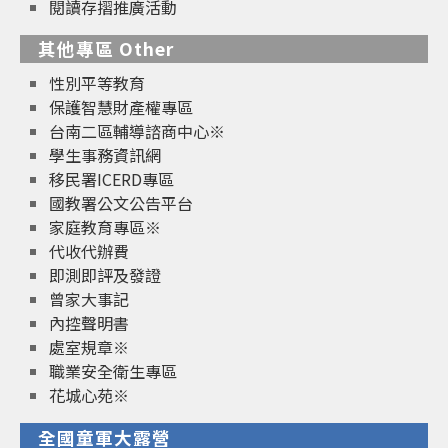
閱讀存摺推廣活動
其他專區 Other
性別平等教育
保護智慧財產權專區
台南二區輔導諮商中心※
學生事務資訊網
移民署ICERD專區
國教署公文公告平台
家庭教育專區※
代收代辦費
即測即評及發證
曾家大事記
內控聲明書
處室規章※
職業安全衛生專區
花城心苑※
全國童軍大露營