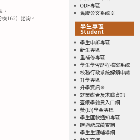
ODF專區
表。
舊版公文系統※
分機162）諮詢。
學生專區
Student
學生申訴專區
新生專區
重補修專區
學生學習歷程檔案系統
校務行政系統解鎖申請
升學專區
升學資訊※
就業媒合及求職資訊
臺銀學雜費入口網
獎(助)學金專區
學生匯款通知專區
體適能成績查詢
學生生涯輔導網
師生交流