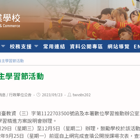
位
校務支援
常用連結
資料公開專區
網站導覽
E
年自主學習節活動
自主學習節活動
Post
Post
消息
/
行政單位公告
2023/09/23
twvstn202
published:
author:
日臺教資（三）字第1122703500號函及本署數位學習推動辦公室
學習精進方案說明會辦理。
1月29日（星期三）至12月5日（星期二）辦理，鼓勵學校於該
2年9月25日（星期一）前逕自上網完成查填公開授課場次表，