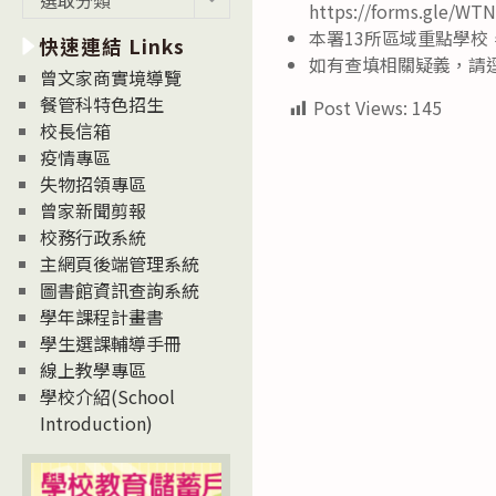
https://forms.gle/W
新
本署13所區域重點學
快速連結 Links
消
如有查填相關疑義，請逕
息
曾文家商實境導覽
News
餐管科特色招生
Post Views:
145
校長信箱
疫情專區
失物招領專區
曾家新聞剪報
校務行政系統
主網頁後端管理系統
圖書館資訊查詢系統
學年課程計畫書
學生選課輔導手冊
線上教學專區
學校介紹(School
Introduction)