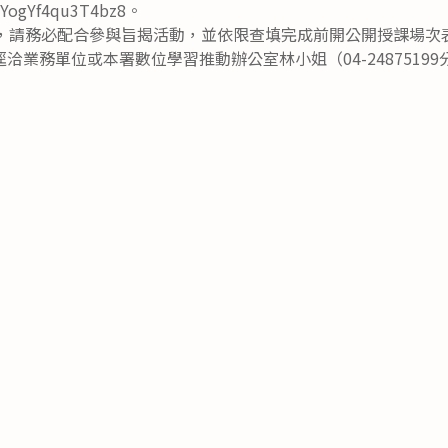
TNYogYf4qu3T4bz8。
校，請務必配合參與旨揭活動，並依限查填完成前開公開授課場次
洽業務單位或本署數位學習推動辦公室林小姐（04-24875199