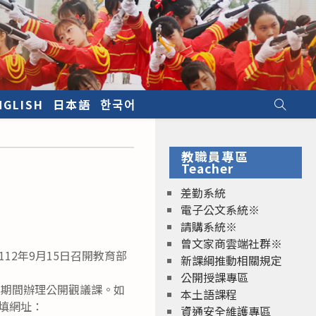
NGLISH
日本語
한국어
教職員專區
Teacher
差勤系統
電子公文系統※
請購系統※
曾文家商雲端社群※
112年9月15日召開教育部
新課綱推動相關規定
公開授課專區
活動期間辦理公開觀議課。如
本土語課程
查填網址：
資通安全維護專區