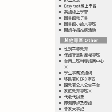
Easy test線上學習
英語線上學習
圖書館電子書
圖書館小論文專區
閱讀存摺推廣活動
其他專區 Other
性別平等教育
保護智慧財產權專區
台南二區輔導諮商中心
※
學生事務資訊網
移民署ICERD專區
國教署公文公告平台
家庭教育專區※
代收代辦費
即測即評及發證
曾家大事記