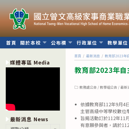
跳
轉
至
主
要
內
首頁
關於本校
公布欄
行政單位
教學單
容
首頁
/
最新消息
/
教育部2023
媒體專區 Media
教育部2023年
Post
教務處公告
/
教學組公告
/
最新
category:
依據教育部112年9月4
主管高級中等學校數位
旨揭活動訂於112年1
最新消息 News
有意願參與者，請於11
最
選取分類