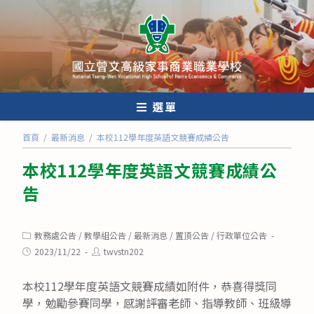
跳
轉
至
主
要
內
選單
容
首頁
/
最新消息
/
本校112學年度英語文競賽成績公告
本校112學年度英語文競賽成績公
告
Post
教務處公告
/
教學組公告
/
最新消息
/
置頂公告
/
行政單位公告
category:
Post
Post
2023/11/22
twvstn202
published:
author:
本校112學年度英語文競賽成績如附件，恭喜得獎同
學，勉勵參賽同學，感謝評審老師、指導教師、班級導