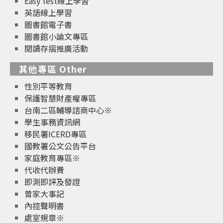
Easy test線上學習
英語線上學習
圖書館電子書
圖書館小論文專區
閱讀存摺推廣活動
其他專區 Other
性別平等教育
保護智慧財產權專區
台南二區輔導諮商中心※
學生事務資訊網
移民署ICERD專區
國教署公文公告平台
家庭教育專區※
代收代辦費
即測即評及發證
曾家大事記
內控聲明書
處室規章※