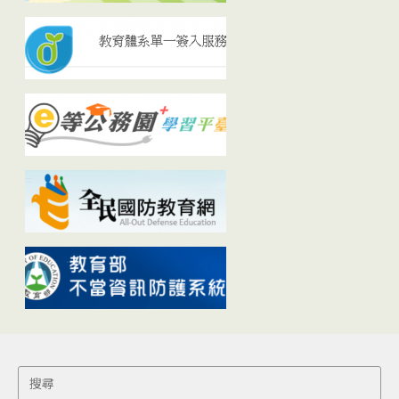
Search
for: