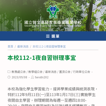
跳
轉
至
主
要
內
選單
容
首頁
/
最新消息
/
本校112-1夜自習辦理事宜
本校112-1夜自習辦理事宜
Post
教務處公告
/
教學組公告
/
最新消息
/
置頂公告
/
行政單位公告
category:
Post
Post
2023/09/08
twvstn202
published:
author:
本校為強化學生學習能力，提昇學業成績與統測表現，
特於112年9月11日(一)至113年1月17日(三)實施學生
夜間自主學習，辦理期間為每週一至週四18:00-
20:30，夜間自主學習地點為行政3樓多媒體教室，夜