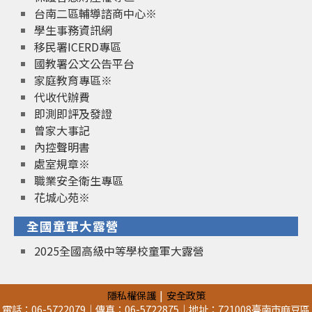
台南二區輔導諮商中心※
學生事務資訊網
移民署ICERD專區
國教署公文公告平台
家庭教育專區※
代收代辦費
即測即評及發證
曾家大事記
內控聲明書
處室規章※
職業安全衛生專區
花城心苑※
全國童軍大露營
2025全國高級中等學校童軍大露營
隱私權保護
安全政策
電話：06-5722079｜傳真：06-5722875｜地址：721008臺南市麻豆區