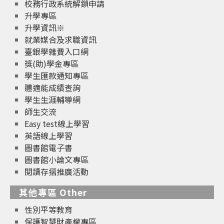
校務行政系統解鎖申請
升學專區
升學資訊※
就業媒合及求職資訊
臺銀學雜費入口網
獎(助)學金專區
學生匯款通知專區
體適能成績查詢
學生生涯輔導網
師生交流
Easy test線上學習
英語線上學習
圖書館電子書
圖書館小論文專區
閱讀存摺推廣活動
其他專區 Other
性別平等教育
保護智慧財產權專區