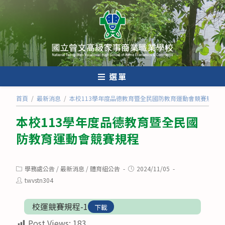
跳
轉
至
主
要
內
選單
容
首頁
/
最新消息
/
本校113學年度品德教育暨全民國防教育運動會競賽規程
本校113學年度品德教育暨全民國
防教育運動會競賽規程
Post
Post
學務處公告
/
最新消息
/
體育組公告
2024/11/05
category:
published:
Post
twvstn304
author:
校運競賽規程-1
下載
Post Views:
183