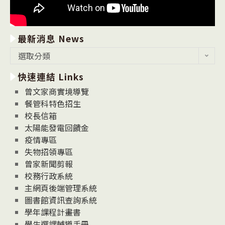
最新消息 News
最
選取分類
新
快速連結 Links
消
息
曾文家商實境導覽
News
餐管科特色招生
校長信箱
太陽能發電回饋金
疫情專區
失物招領專區
曾家新聞剪報
校務行政系統
主網頁後端管理系統
圖書館資訊查詢系統
學年課程計畫書
學生選課輔導手冊