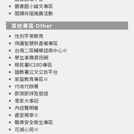
圖書館小論文專區
閱讀存摺推廣活動
其他專區 Other
性別平等教育
保護智慧財產權專區
台南二區輔導諮商中心※
學生事務資訊網
移民署ICERD專區
國教署公文公告平台
家庭教育專區※
代收代辦費
即測即評及發證
曾家大事記
內控聲明書
處室規章※
職業安全衛生專區
花城心苑※