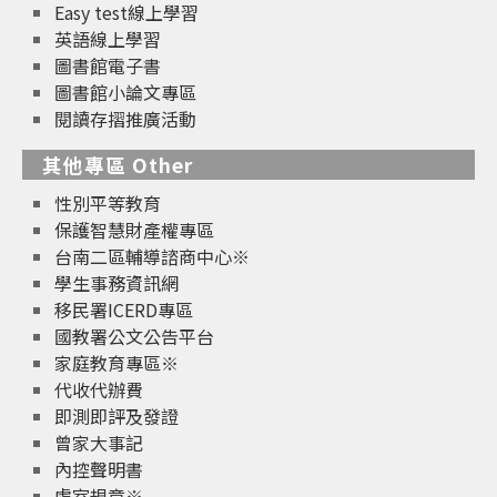
Easy test線上學習
英語線上學習
圖書館電子書
圖書館小論文專區
閱讀存摺推廣活動
其他專區 Other
性別平等教育
保護智慧財產權專區
台南二區輔導諮商中心※
學生事務資訊網
移民署ICERD專區
國教署公文公告平台
家庭教育專區※
代收代辦費
即測即評及發證
曾家大事記
內控聲明書
處室規章※