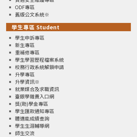
ODF專區
舊版公文系統※
學生專區 Student
學生申訴專區
新生專區
重補修專區
學生學習歷程檔案系統
校務行政系統解鎖申請
升學專區
升學資訊※
就業媒合及求職資訊
臺銀學雜費入口網
獎(助)學金專區
學生匯款通知專區
體適能成績查詢
學生生涯輔導網
師生交流