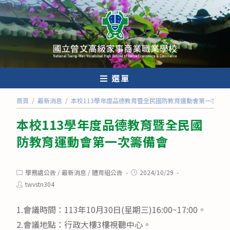
跳
轉
至
主
要
內
選單
容
首頁
/
最新消息
/
本校113學年度品德教育暨全民國防教育運動會第一次籌備
本校113學年度品德教育暨全民國
防教育運動會第一次籌備會
Post
Post
學務處公告
/
最新消息
/
體育組公告
2024/10/29
category:
published:
Post
twvstn304
author:
1.會議時間：113年10月30日(星期三)16:00~17:00。
2.會議地點：行政大樓3樓視聽中心。