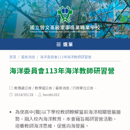
跳
轉
至
主
要
內
選單
容
首頁
/
最新消息
/
海洋委員會113年海洋教師研習營
海洋委員會113年海洋教師研習營
Post
教務處公告
/
教學組公告
/
最新消息
/
行政單位公告
category:
Post
Post
2024/05/28
twvstn202
published:
author:
為使高中(職)以下學校教師瞭解當前海洋相關發展趨
勢，融入校內海洋教育，本會藉旨揭研習營活動，
培養教師海洋思維，促進向海發展。