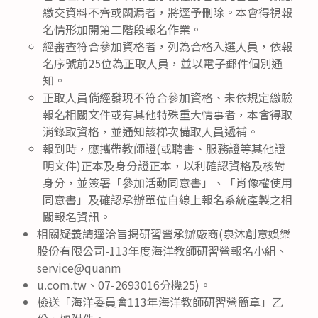
繳交資料不齊或闕漏者，將逕予刪除。本會得視報
名情形加開第二階段報名作業。
經審查符合參加資格者，列為合格入選人員，依報
名序號前25位為正取人員，並以電子郵件個別通
知。
正取人員倘經發現不符合參加資格、未依規定繳驗
報名相關文件或有其他特殊重大情事者，本會得取
消錄取資格，並通知該梯次備取人員遞補。
報到時，應攜帶教師證(或聘書、服務證等其他證
明文件)正本及身分證正本，以利確認資格及核對
身分，並簽署「參加活動同意書」、「肖像權使用
同意書」及確認承辦單位自線上報名系統產製之相
關報名資訊。
相關疑義請逕洽旨揭研習營承辦廠商(泉沐創意娛樂
股份有限公司-113年度海洋教師研習營報名小組、
service@quanm
u.com.tw、07-2693016分機25)。
檢送「海洋委員會113年海洋教師研習營簡章」乙