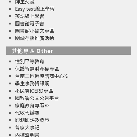
師生交流
Easy test線上學習
英語線上學習
圖書館電子書
圖書館小論文專區
閱讀存摺推廣活動
其他專區 Other
性別平等教育
保護智慧財產權專區
台南二區輔導諮商中心※
學生事務資訊網
移民署ICERD專區
國教署公文公告平台
家庭教育專區※
代收代辦費
即測即評及發證
曾家大事記
內控聲明書