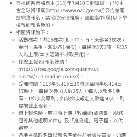
旨揭研習營將自本(113)年7月10日起舉辦，已於本
會全球資訊網(https://www.oac.gov.tw/)公告並開
放網路報名，請協助宣傳推廣，鼓勵高中(職)以下學
校教師報名參加。
相關資訊如下：
活動梯次：共15梯次(北、中、南、東部各3梯次，
金門、馬祖、澎湖各1梯次)，每梯次3天2夜，以25
人為上限(本次活動不收取費用)。
採線上報名(報名連結：
https://sites.google.com/quanmu.c
om.tw/113-marine-course)。
受理時間：113年5月15日10時起至同年6月14日
17時止，每梯次參加人數25人，每人以報名1地
區、1梯次為原則；如該梯次報名人數達50人，則
提前截止報名。
線上報名時，應同時上傳「教師證(或聘書、服務
證等其他證明文件)」及「身分證」電子檔，以供
審查。
各地區錄取名單以報名序號在前者優先審查，如應