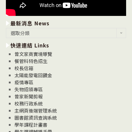
最新消息 News
最
選取分類
新
快速連結 Links
消
息
曾文家商實境導覽
News
餐管科特色招生
校長信箱
太陽能發電回饋金
疫情專區
失物招領專區
曾家新聞剪報
校務行政系統
主網頁後端管理系統
圖書館資訊查詢系統
學年課程計畫書
學生選課輔導手冊