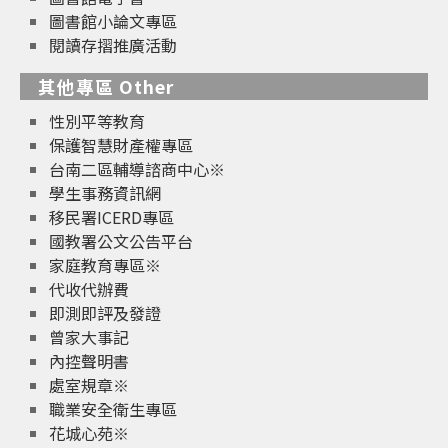
圖書館小論文專區
閱讀存摺推廣活動
其他專區 Other
性別平等教育
保護智慧財產權專區
台南二區輔導諮商中心※
學生事務資訊網
移民署ICERD專區
國教署公文公告平台
家庭教育專區※
代收代辦費
即測即評及發證
曾家大事記
內控聲明書
處室規章※
職業安全衛生專區
花城心苑※