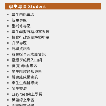
學生專區 Student
學生申訴專區
新生專區
重補修專區
學生學習歷程檔案系統
校務行政系統解鎖申請
升學專區
升學資訊※
就業媒合及求職資訊
臺銀學雜費入口網
獎(助)學金專區
學生匯款通知專區
體適能成績查詢
學生生涯輔導網
師生交流
Easy test線上學習
英語線上學習
圖書館電子書