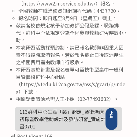
（https://www2.inservice.edu.tw/）報名。
全國教師在職進修資訊網課程代碼：4437720。
報名時間：即日起至8月9日（星期五）截止。
敬請各校依規定核予參加教師公假及課、職務排
代，群科中心依規定登錄全程參與教師研習時數4小
時。
本次研習活動採預約制，請已報名教師非因重大因
素不得臨時取消報名，若於報名截止日後取消產生
之相關費用需由教師自行吸收。
本研習實施計畫及報名表單可至技術型高中一般科
目暨藝術群科中心網站
（https://vtedu.k12ea.gov.tw/nss/s/gcart/p/inde
x）下載。
相關疑問請洽承辦人王小姐（02-77493682）。
113群科中心生涯「藝」起走_藝術治療
下
載
初探暨教學活動設計及參訪研習_實施計
畫0701
Post Views:
168