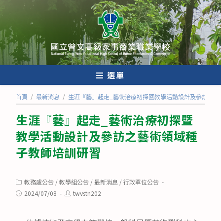
跳
轉
至
主
要
內
選單
容
首頁
/
最新消息
/
生涯『藝』起走_藝術治療初探暨教學活動設計及參訪之藝
生涯『藝』起走_藝術治療初探暨
教學活動設計及參訪之藝術領域種
子教師培訓研習
Post
教務處公告
/
教學組公告
/
最新消息
/
行政單位公告
category:
Post
Post
2024/07/08
twvstn202
published:
author: