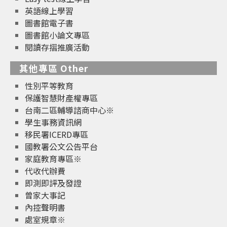
英語線上學習
圖書館電子書
圖書館小論文專區
閱讀存摺推廣活動
其他專區 Other
性別平等教育
保護智慧財產權專區
台南二區輔導諮商中心※
學生事務資訊網
移民署ICERD專區
國教署公文公告平台
家庭教育專區※
代收代辦費
即測即評及發證
曾家大事記
內控聲明書
處室規章※