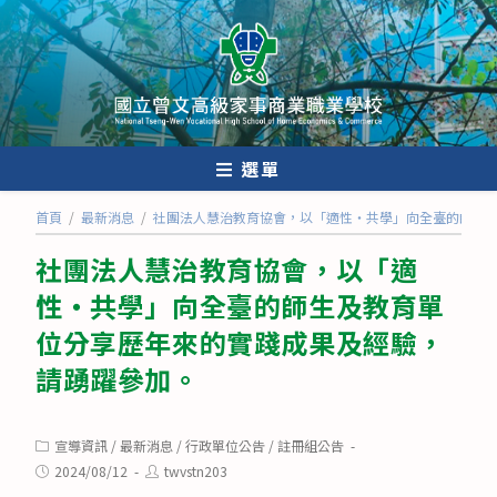
跳
轉
至
主
要
內
選單
容
首頁
/
最新消息
/
社團法人慧治教育協會，以「適性‧共學」向全臺的師生
社團法人慧治教育協會，以「適
性‧共學」向全臺的師生及教育單
位分享歷年來的實踐成果及經驗，
請踴躍參加。
Post
宣導資訊
/
最新消息
/
行政單位公告
/
註冊組公告
category:
Post
Post
2024/08/12
twvstn203
published:
author: