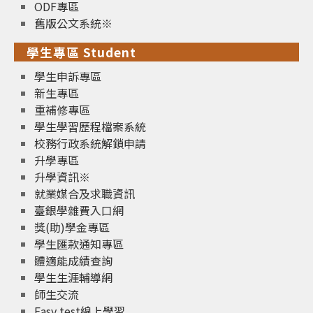
ODF專區
舊版公文系統※
學生專區 Student
學生申訴專區
新生專區
重補修專區
學生學習歷程檔案系統
校務行政系統解鎖申請
升學專區
升學資訊※
就業媒合及求職資訊
臺銀學雜費入口網
獎(助)學金專區
學生匯款通知專區
體適能成績查詢
學生生涯輔導網
師生交流
Easy test線上學習