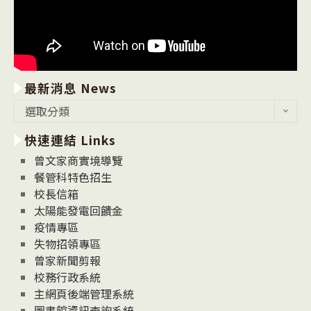
最新消息 News
最
選取分類
新
快速連結 Links
消
息
曾文家商實境導覽
News
餐管科特色招生
校長信箱
太陽能發電回饋金
疫情專區
失物招領專區
曾家新聞剪報
校務行政系統
主網頁後端管理系統
圖書館資訊查詢系統