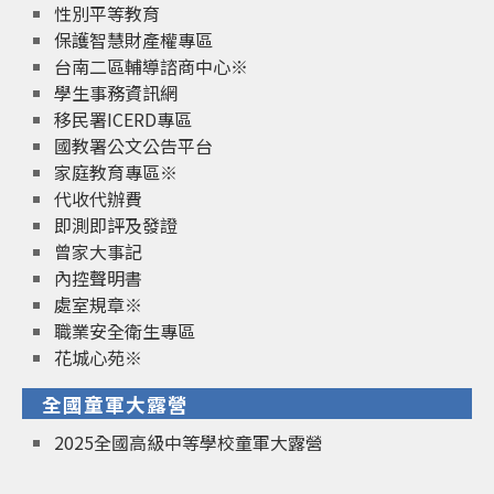
性別平等教育
保護智慧財產權專區
台南二區輔導諮商中心※
學生事務資訊網
移民署ICERD專區
國教署公文公告平台
家庭教育專區※
代收代辦費
即測即評及發證
曾家大事記
內控聲明書
處室規章※
職業安全衛生專區
花城心苑※
全國童軍大露營
2025全國高級中等學校童軍大露營