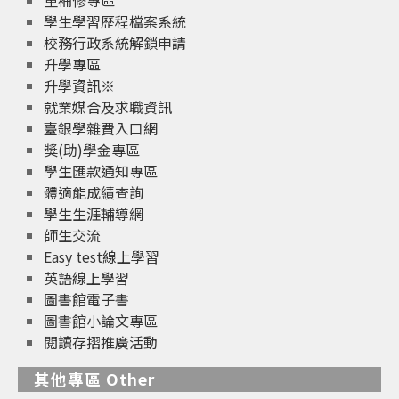
重補修專區
學生學習歷程檔案系統
校務行政系統解鎖申請
升學專區
升學資訊※
就業媒合及求職資訊
臺銀學雜費入口網
獎(助)學金專區
學生匯款通知專區
體適能成績查詢
學生生涯輔導網
師生交流
Easy test線上學習
英語線上學習
圖書館電子書
圖書館小論文專區
閱讀存摺推廣活動
其他專區 Other