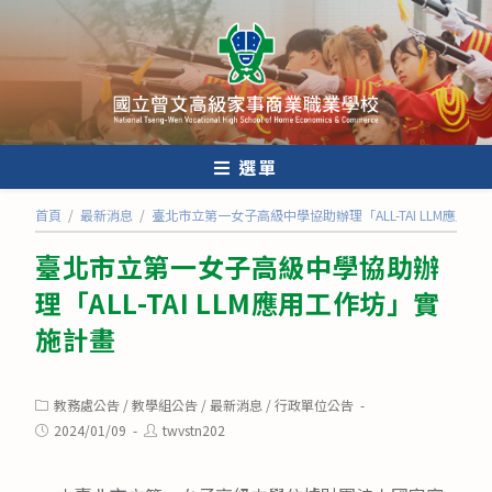
跳
轉
至
主
要
內
選單
容
首頁
/
最新消息
/
臺北市立第一女子高級中學協助辦理「ALL-TAI LLM應用
臺北市立第一女子高級中學協助辦
理「ALL-TAI LLM應用工作坊」實
施計畫
Post
教務處公告
/
教學組公告
/
最新消息
/
行政單位公告
category:
Post
Post
2024/01/09
twvstn202
published:
author: