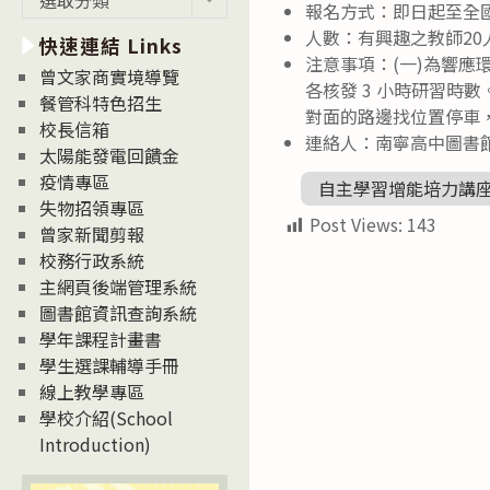
報名方式：即日起至全國
新
人數：有興趣之教師20
快速連結 Links
消
注意事項：(一)為響應
息
曾文家商實境導覽
各核發 3 小時研習時
News
餐管科特色招生
對面的路邊找位置停車
校長信箱
連絡人：南寧高中圖書館主
太陽能發電回饋金
疫情專區
自主學習增能培力講
失物招領專區
Post Views:
143
曾家新聞剪報
校務行政系統
主網頁後端管理系統
圖書館資訊查詢系統
學年課程計畫書
學生選課輔導手冊
線上教學專區
學校介紹(School
Introduction)