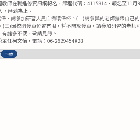
教師在職進修資訊網報名，課程代碼：4115814，報名至11月9
人，額滿為止。
環保，請參加研習人員自備環保杯。(二)請參與的老師攜帶自己
數。(三)因校園停車位置有限，暫不開放停車，請參加研習的老
，有諸多不便，敬請見諒。
任柯文怡，電話：06-2629454#28
座
下載