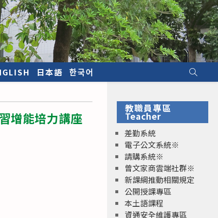
NGLISH
日本語
한국어
教職員專區
學習增能培力講座
Teacher
差勤系統
電子公文系統※
請購系統※
曾文家商雲端社群※
新課綱推動相關規定
公開授課專區
本土語課程
資通安全維護專區