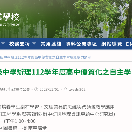
位
校務支援
常用連結
資料公開專區
網站導覽
E
級中學辦理112學年度高中優質化之自主學習增能培力講座
級中學辦理112學年度高中優質化之自主
Post
Post
消息
/
行政單位公告
2023/11/01
twvstn202
published:
author:
如何培養學生樂在學習、文理兼具的思維與跨領域教學應用
工程學系 蔡宗翰教授(中研院地理資訊專題中心研究員)
)下午1:00~4:00
 圖書館一樓 南寧講堂