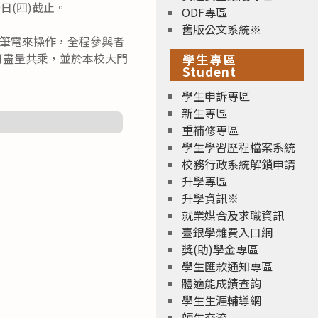
日(四)截止。
ODF專區
舊版公文系統※
的筆電來操作，全程參與者
師可盡量共乘，並於本校大門
學生專區
Student
學生申訴專區
新生專區
重補修專區
學生學習歷程檔案系統
校務行政系統解鎖申請
升學專區
升學資訊※
就業媒合及求職資訊
臺銀學雜費入口網
獎(助)學金專區
學生匯款通知專區
體適能成績查詢
學生生涯輔導網
師生交流