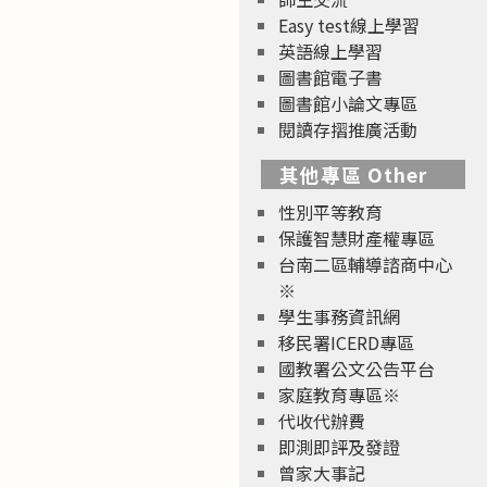
Easy test線上學習
英語線上學習
圖書館電子書
圖書館小論文專區
閱讀存摺推廣活動
其他專區 Other
性別平等教育
保護智慧財產權專區
台南二區輔導諮商中心
※
學生事務資訊網
移民署ICERD專區
國教署公文公告平台
家庭教育專區※
代收代辦費
即測即評及發證
曾家大事記