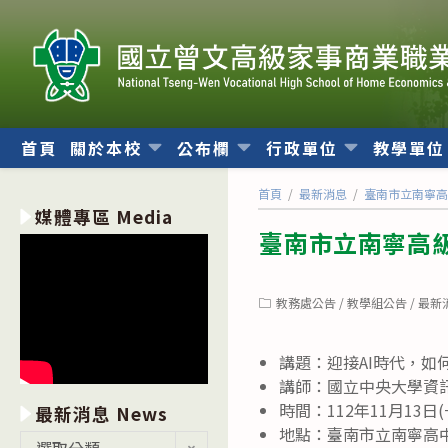
跳
轉
至
主
要
內
首頁
關於本校
公布欄
行政單位
教學單
容
首頁
/
最新消息
/
臺南市立南寧高
媒體專區 Media
臺南市立南寧高
Post
教務處公告
/
教學組公告
/
最新
category:
講題：迎接AI時代，
講師：國立中央大學資訊
時間：112年11月13日(一
最新消息 News
地點：臺南市立南寧高中
最
選取分類