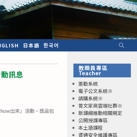
NGLISH
日本語
한국어
教職員專區
活動訊息
Teacher
差勤系統
電子公文系統※
請購系統※
曾文家商雲端社群※
 Show出來」活動，獎品包
新課綱推動相關規定
公開授課專區
本土語課程
資通安全維護專區