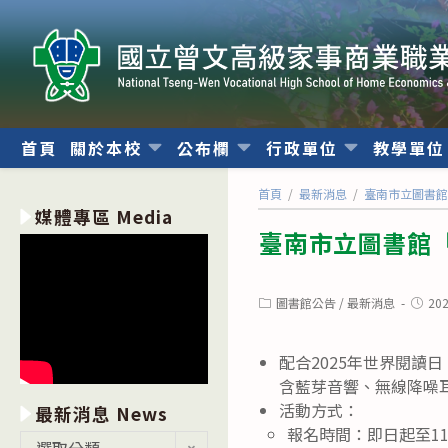
跳
轉
至
主
要
內
首頁
關於本校
公布欄
行政單位
教學單
容
首頁
/
最新消息
/
臺南市立圖書館「
媒體專區 Media
臺南市立圖書館「
Post
Post
圖書館公告
/
最新消息
20
category:
publis
配合2025年世界閱讀日
含藍芽音響、無線降噪
活動方式：
最新消息 News
報名時間：即日起至114
最
選取分類