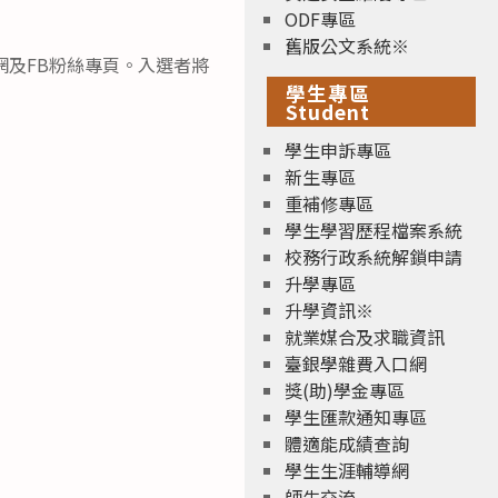
ODF專區
舊版公文系統※
網及FB粉絲專頁。入選者將
學生專區
Student
學生申訴專區
新生專區
重補修專區
學生學習歷程檔案系統
校務行政系統解鎖申請
升學專區
升學資訊※
就業媒合及求職資訊
臺銀學雜費入口網
獎(助)學金專區
學生匯款通知專區
體適能成績查詢
學生生涯輔導網
師生交流