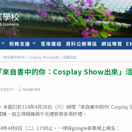
位
校務支援
常用連結
資料公開專區
網站導覽
E
來自書中的你：Cosplay Show出來」活動訊息
來自書中的你：Cosplay Show出來」
Post
25/03/27
twvstn762
hed:
author:
，本館訂於114年4月26日（六）辦理「來自書中的你: Cosplay
耳機、拍立得相機與千元禮券等多項好禮。
年4月8日（二）17:00止，一律採google表單線上報名：