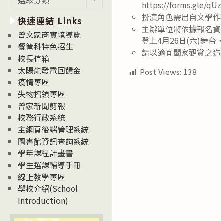
https://forms.gle/
新
扮演角色需出自文學作
快速連結 Links
消
主辦單位將依據報名資
息
曾文家商實境導覽
登上4月26日(六)舞
News
餐管科特色招生
請以適宜闔家觀賞之造
校長信箱
太陽能發電回饋金
Post Views:
138
疫情專區
失物招領專區
曾家新聞剪報
校務行政系統
主網頁後端管理系統
圖書館資訊查詢系統
學年課程計畫書
學生選課輔導手冊
線上教學專區
學校介紹(School
Introduction)