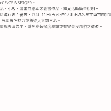
qUzcCEv7StVSE3QE9。
品、小說、漫畫或繪本等圖書作品，詳見活動簡章說明。
料進行書面審查，並4月11日(五)公告15組正取名單在南市圖官
台，展現角色魅力並角逐人氣前三名。
型與表演為主，避免穿著過度暴露或有害善良風俗之造型。