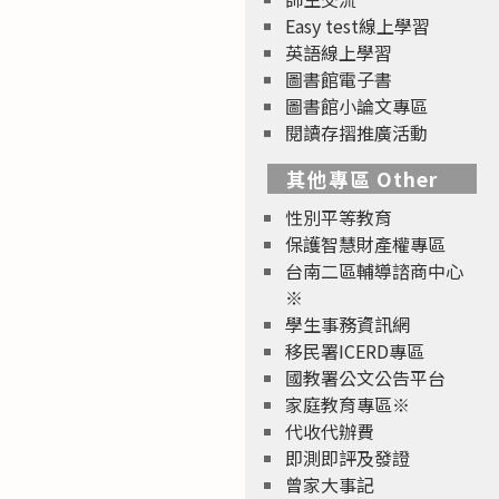
Easy test線上學習
英語線上學習
圖書館電子書
圖書館小論文專區
閱讀存摺推廣活動
其他專區 Other
性別平等教育
保護智慧財產權專區
台南二區輔導諮商中心
※
學生事務資訊網
移民署ICERD專區
國教署公文公告平台
家庭教育專區※
代收代辦費
即測即評及發證
曾家大事記