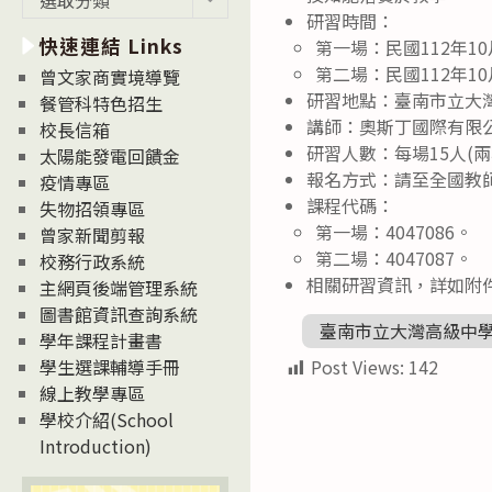
新
研習時間：
快速連結 Links
消
第一場：民國112年10月2
息
第二場：民國112年10月2
曾文家商實境導覽
News
研習地點：臺南市立大
餐管科特色招生
講師：奧斯丁國際有限
校長信箱
研習人數：每場15人(
太陽能發電回饋金
報名方式：請至全國教
疫情專區
課程代碼：
失物招領專區
第一場：4047086。
曾家新聞剪報
第二場：4047087。
校務行政系統
相關研習資訊，詳如附
主網頁後端管理系統
圖書館資訊查詢系統
臺南市立大灣高級中學
學年課程計畫書
Post Views:
142
學生選課輔導手冊
線上教學專區
學校介紹(School
Introduction)