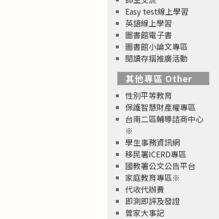
Easy test線上學習
英語線上學習
圖書館電子書
圖書館小論文專區
閱讀存摺推廣活動
其他專區 Other
性別平等教育
保護智慧財產權專區
台南二區輔導諮商中心
※
學生事務資訊網
移民署ICERD專區
國教署公文公告平台
家庭教育專區※
代收代辦費
即測即評及發證
曾家大事記