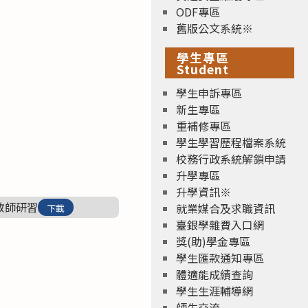
ODF專區
舊版公文系統※
學生專區
Student
學生申訴專區
新生專區
重補修專區
學生學習歷程檔案系統
校務行政系統解鎖申請
升學專區
升學資訊※
教師研習
就業媒合及求職資訊
下載
臺銀學雜費入口網
獎(助)學金專區
學生匯款通知專區
體適能成績查詢
學生生涯輔導網
師生交流