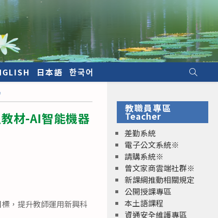
NGLISH
日本語
한국어
習
教職員專區
材-AI智能機器
Teacher
差勤系統
電子公文系統※
請購系統※
曾文家商雲端社群※
新課綱推動相關規定
公開授課專區
本土語課程
目標，提升教師運用新興科
資通安全維護專區