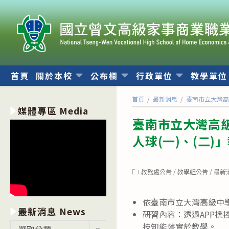
跳
轉
至
主
要
內
首頁
關於本校
公布欄
行政單位
教學單
容
首頁
/
最新消息
/
臺南市立大灣高
媒體專區 Media
臺南市立大灣高級
人球(一)、(二)
Post
教務處公告
/
教學組公告
/
最新
category:
依臺南市立大灣高級中學
最新消息 News
研習內容：透過APP
最
技知能落實於教學。
選取分類