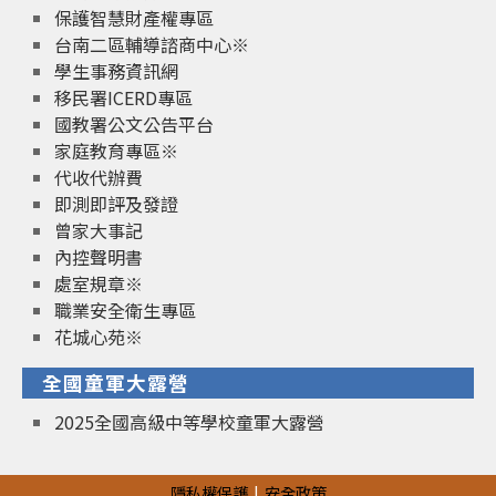
保護智慧財產權專區
台南二區輔導諮商中心※
學生事務資訊網
移民署ICERD專區
國教署公文公告平台
家庭教育專區※
代收代辦費
即測即評及發證
曾家大事記
內控聲明書
處室規章※
職業安全衛生專區
花城心苑※
全國童軍大露營
2025全國高級中等學校童軍大露營
隱私權保護
安全政策