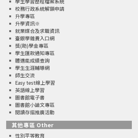
學生學習歷程檔案系統
校務行政系統解鎖申請
升學專區
升學資訊※
就業媒合及求職資訊
臺銀學雜費入口網
獎(助)學金專區
學生匯款通知專區
體適能成績查詢
學生生涯輔導網
師生交流
Easy test線上學習
英語線上學習
圖書館電子書
圖書館小論文專區
閱讀存摺推廣活動
其他專區 Other
性別平等教育