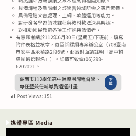
熟悉課程及新課綱之基本理念與相關知能。
具備課程及新課綱之該學習領域所需之專門素養。
具備電腦文書處理、上網、軟體運用等能力。
對研發各學習領域課程與教材教法深具興趣。
對推動國民教育各項工作抱持熱情者。
有意願者請於112年6月30日(星期五)下班前，填寫
附件表格並核章，寄至新課綱專案辦公室（708臺南
市安平區永華路2段6號，郵寄封面請註明「高中輔
導團遴選報名」）。詳情可致電(06)298-
6202#21。
臺南市112學年高中輔導團課程督學、
下
載
專任暨兼任輔導員遴選計畫
Post Views:
151
媒體專區 Media