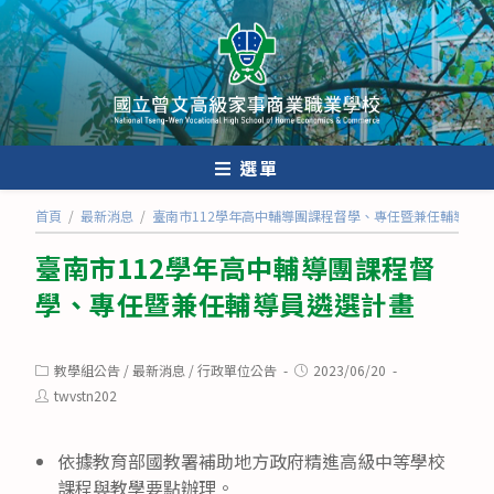
跳
轉
至
主
要
內
選單
容
首頁
/
最新消息
/
臺南市112學年高中輔導團課程督學、專任暨兼任輔導員
臺南市112學年高中輔導團課程督
學、專任暨兼任輔導員遴選計畫
Post
Post
教學組公告
/
最新消息
/
行政單位公告
2023/06/20
category:
published:
Post
twvstn202
author:
依據教育部國教署補助地方政府精進高級中等學校
課程與教學要點辦理。