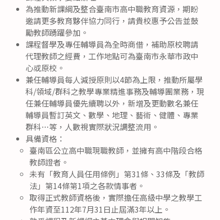
為推動新課綱及整合臺南市高中職教育資源，期盼
邀請更多教育夥伴協力同行，請貴校惠予公告並鼓
勵教師踴躍參加。
課程督學及專任輔導員為全時商借，補助原校聘請
代理教師之經費，工作地點可為臺南市永華市政中
心或原校。
兼任輔導員每人減授原則以4節為上限，推動所屬學
科/領域/群科之教學專業精進事務及輔導團業務，現
任兼任輔導員優先續聘以外，新增及更動數名兼任
輔導員暫訂英文、數學、地理、藝術、健體、專業
群科…等，人數視實際狀況調整流用。
具備資格：
臺南區公立高中職現職教師，並擁有高中階段合格
教師證者。
未有「教育人員任用條例」第31條、33條及「教師
法」第14條第1項之各款情事者。
取得正式教師資格後，實際擔任高級中學之教學工
作年資至112年7月31日止屆滿3年以上。