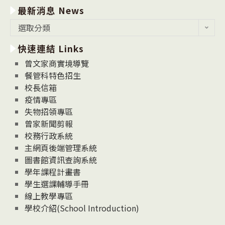
最新消息 News
最
選取分類
新
快速連結 Links
消
息
曾文家商實境導覽
News
餐管科特色招生
校長信箱
疫情專區
失物招領專區
曾家新聞剪報
校務行政系統
主網頁後端管理系統
圖書館資訊查詢系統
學年課程計畫書
學生選課輔導手冊
線上教學專區
學校介紹(School Introduction)