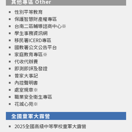
其他專區 Other
性別平等教育
保護智慧財產權專區
台南二區輔導諮商中心※
學生事務資訊網
移民署ICERD專區
國教署公文公告平台
家庭教育專區※
代收代辦費
即測即評及發證
曾家大事記
內控聲明書
處室規章※
職業安全衛生專區
花城心苑※
全國童軍大露營
2025全國高級中等學校童軍大露營