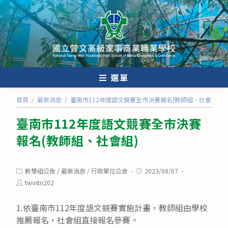
跳
轉
至
主
要
內
選單
容
首頁
/
最新消息
/
臺南市112年度語文競賽全市決賽報名(教師組、社會組)
臺南市112年度語文競賽全市決賽
報名(教師組、社會組)
Post
Post
教學組公告
/
最新消息
/
行政單位公告
2023/08/07
category:
published:
Post
twvstn202
author:
1.依臺南市112年度語文競賽實施計畫，教師組由學校
推薦報名，社會組直接報名參賽。