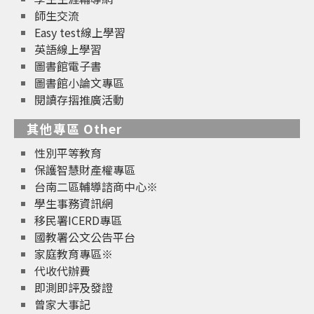
師生交流
Easy test線上學習
英語線上學習
圖書館電子書
圖書館小論文專區
閱讀存摺推廣活動
其他專區 Other
性別平等教育
保護智慧財產權專區
台南二區輔導諮商中心※
學生事務資訊網
移民署ICERD專區
國教署公文公告平台
家庭教育專區※
代收代辦費
即測即評及發證
曾家大事記