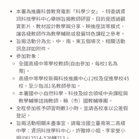
本署為推廣科普教育電影「科學少女」，特委請資
訊科技學科中心舉辦旨揭教師研習，目的是透過觀
賞影片、教材設計教學與分享、映後座談等模式，
讓各級教師作為教學輔助或發展特色課程之參考。
旨揭活動分為北、中、南、東五個場次，相關活動
訊息詳如附件。
參加對象：
全國高級中等學校教師(自由參加，每校1名為
限)。
高級中等學校新興科技推廣中心12校及促進學校45
校，至少指派1名教師參加。
本署國中小自然科學、科技及綜合領域中央課程與
教學輔導諮詢教師、縣（市）國教輔導團。
全程參加核予研習時數3小時，並請各校准以公差假
登記。
旨揭活動相關未盡事宜，請電洽國立臺南第二高級
中學：資訊科技學科中心，許雅婷小姐、李家瑩小
姐(06)2514-526轉213。