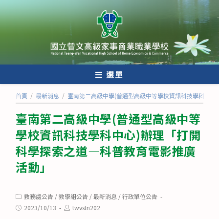
跳
轉
至
主
要
內
選單
容
首頁
/
最新消息
/
臺南第二高級中學(普通型高級中等學校資訊科技學科中心
臺南第二高級中學(普通型高級中等
學校資訊科技學科中心)辦理「打開
科學探索之道—科普教育電影推廣
活動」
Post
教務處公告
/
教學組公告
/
最新消息
/
行政單位公告
category:
Post
Post
2023/10/13
twvstn202
published:
author: