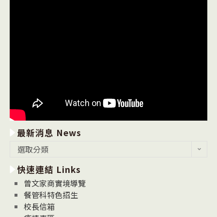
最新消息 News
最
選取分類
新
快速連結 Links
消
息
曾文家商實境導覽
News
餐管科特色招生
校長信箱