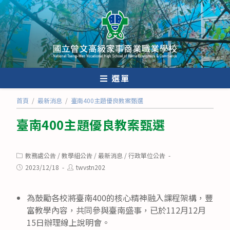
跳
轉
至
主
要
內
選單
容
首頁
/
最新消息
/
臺南400主題優良教案甄選
臺南400主題優良教案甄選
Post
教務處公告
/
教學組公告
/
最新消息
/
行政單位公告
category:
Post
Post
2023/12/18
twvstn202
published:
author:
為鼓勵各校將臺南400的核心精神融入課程架構，豐
富教學內容，共同參與臺南盛事，已於112月12月
15日辦理線上說明會。