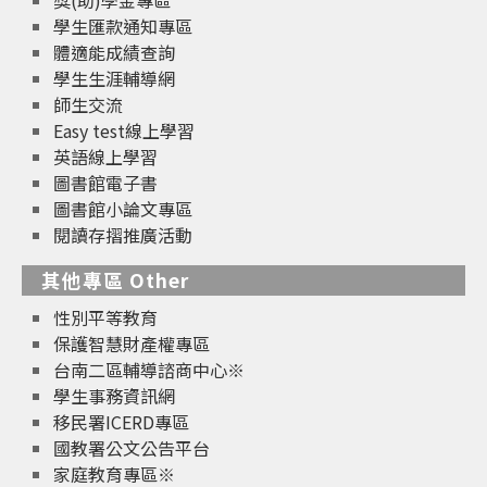
獎(助)學金專區
學生匯款通知專區
體適能成績查詢
學生生涯輔導網
師生交流
Easy test線上學習
英語線上學習
圖書館電子書
圖書館小論文專區
閱讀存摺推廣活動
其他專區 Other
性別平等教育
保護智慧財產權專區
台南二區輔導諮商中心※
學生事務資訊網
移民署ICERD專區
國教署公文公告平台
家庭教育專區※